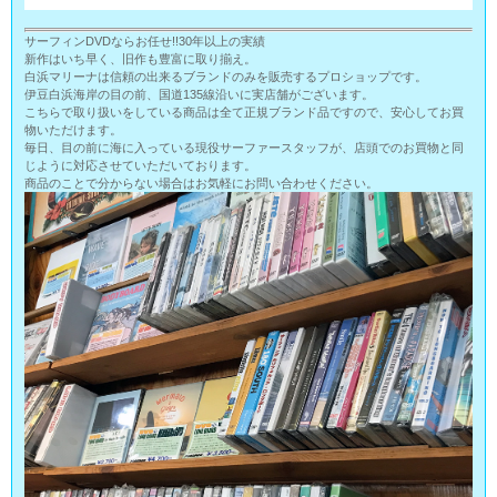
サーフィンDVDならお任せ!!30年以上の実績
新作はいち早く、旧作も豊富に取り揃え。
白浜マリーナは信頼の出来るブランドのみを販売するプロショップです。
伊豆白浜海岸の目の前、国道135線沿いに実店舗がございます。
こちらで取り扱いをしている商品は全て正規ブランド品ですので、安心してお買
物いただけます。
毎日、目の前に海に入っている現役サーファースタッフが、店頭でのお買物と同
じように対応させていただいております。
商品のことで分からない場合はお気軽にお問い合わせください。