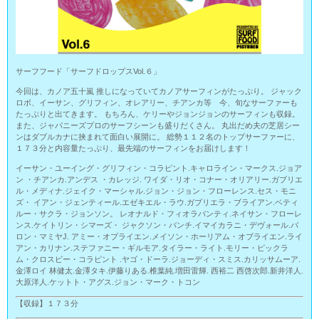
サーフフード「サーフドロップスVol.６」
今回は、カノア五十嵐 推しになっていてカノアサーフィンがたっぷり。 ジャック
ロボ、イーサン、グリフィン、オレアリー、チアンカ等 今、旬なサーファーも
たっぷりと出てきます。 もちろん、ケリーやジョンジョンのサーフィンも収録。
また、ジャパニーズプロのサーフシーンも盛りだくさん。 丸出だめ夫の芝居シー
ンはダブルカナに挟まれて面白い展開に。 総勢１１２名のトップサーファーに、
１７３分と内容量たっぷり、最先端のサーフィンをお届けします！
イーサン・ユーイング・グリフィン・コラピント.キャロライン・マークス.ジョア
ン ・チアンカ.アンデス ・カレッジ. ワイダ・リオ・コナー・オリアリー.ガブリエ
ル・メディナ.ジェイク・マーシャル.ジョン・ジョン・フローレンス.セス・モニ
ズ・ イアン・ジェンティール.エゼキエル・ラウ.ガブリエラ・ブライアン.ベティ
ルー・サクラ・ジョンソン。 レオナルド・フィオラバンティ.ネイサン・フローレ
ンス.ケイトリン・シマーズ・ ジャクソン・バンチ.イマイカラニ・デヴォール.バ
ロン・マミヤJ. アミー・オブライエン.メイソン・ホーリアム・オブライエン.ライ
アン・カリナン.ステファニー・ギルモア.タイラー・ライト.モリー・ピックラ
ム・クロスビー・コラピント .ヤゴ・ドーラ.ジョーディ・スミス.カリッサムーア.
金澤ロイ 林健太.金澤タキ.伊藤りある.椎葉純.増田雷輝. 西裕二 西啓次郎.新井洋人.
大原洋人.ケットト・アグス.ジョン・マーク・トコン
【収録】１７３分