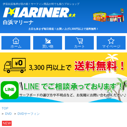
伊豆白浜海岸が目の前！サーフィン用品が何でも揃うプロショップ
白浜マリーナ
土日も休まず毎日発送！お買い上げ3,300円以上で送料無料！
ホーム
買い物
カート
マイページ
TOP
>
DVD
>
DVDサーフィン
NEW