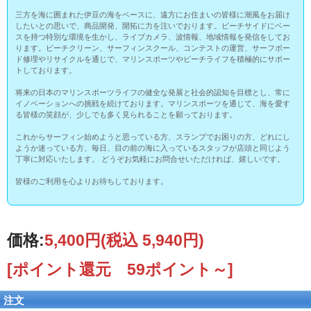
三方を海に囲まれた伊豆の海をベースに、遠方にお住まいの皆様に潮風をお届け
したいとの思いで、商品開発、開拓に力を注いでおります。ビーチサイドにベー
スを持つ特別な環境を生かし、ライブカメラ、波情報、地域情報を発信をしてお
ります。ビーチクリーン、サーフィンスクール、コンテストの運営、サーフボー
ド修理やリサイクルを通じで、マリンスポーツやビーチライフを積極的にサポー
トしております。
将来の日本のマリンスポーツライフの健全な発展と社会的認知を目標とし、常に
イノベーションへの挑戦を続けております。マリンスポーツを通じて、海を愛す
る皆様の笑顔が、少しでも多く見られることを願っております。
これからサーフィン始めようと思っている方、スランプでお困りの方、どれにし
ようか迷っている方、毎日、目の前の海に入っているスタッフが店頭と同じよう
丁寧に対応いたします。 どうぞお気軽にお問合せいただければ、嬉しいです。
皆様のご利用を心よりお待ちしております。
価格:
5,400円
(税込 5,940円)
[ポイント還元 59ポイント～]
注文