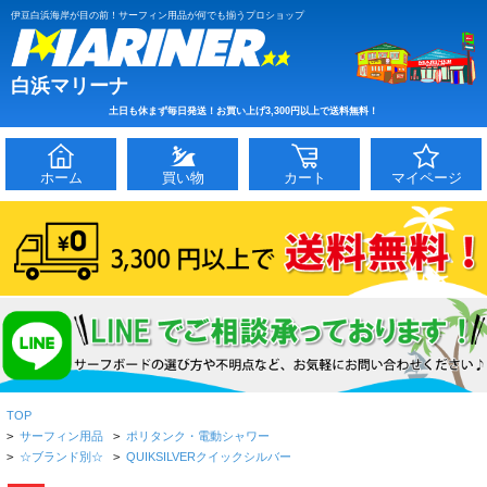
伊豆白浜海岸が目の前！サーフィン用品が何でも揃うプロショップ
白浜マリーナ
土日も休まず毎日発送！お買い上げ3,300円以上で送料無料！
ホーム
買い物
カート
マイページ
TOP
>
サーフィン用品
>
ポリタンク・電動シャワー
>
☆ブランド別☆
>
QUIKSILVERクイックシルバー