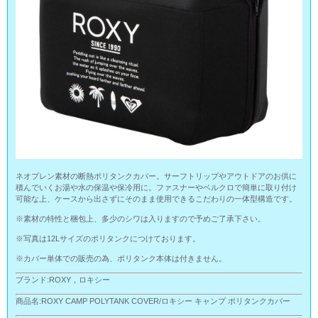
ネオプレン素材の断熱ポリタンクカバー。サーフトリップやアウトドアのお供に
積んでいくお湯や水の保温や保冷用に。ファスナーやベルクロで簡単に取り付け
可能な上、ケースから出さずにそのまま使用できるこだわりの一体型構造です。
※素材の特性と梱包上、多少のシワは入りますので予めご了承下さい。
※写真は12Lサイズのポリタンクにつけております。
※カバー単体での販売の為、ポリタンク本体は付きません。
ブランド:ROXY，ロキシー
商品名:ROXY CAMP POLYTANK COVER/ロキシー キャンプ ポリタンクカバー