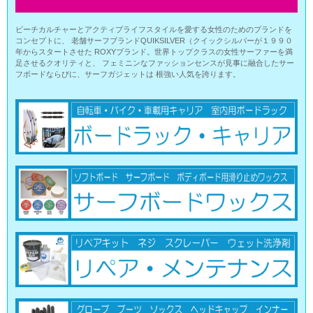
ビーチカルチャーとアクティブライフスタイルを愛する女性のためのブランドを
コンセプトに、 老舗サーフブランドQUIKSILVER（クイックシルバーが１９９０
年からスタートさせた ROXYブランド。世界トップクラスの女性サーファーを満
足させるクオリティと、 フェミニンなファッションセンスが見事に融合したサー
フボードならびに、サーフガジェットは 根強い人気を誇ります。