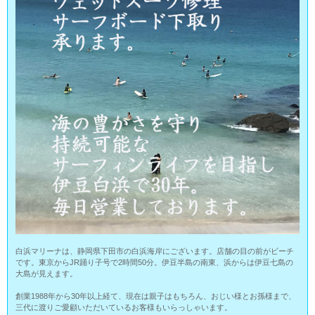
白浜マリーナは、静岡県下田市の白浜海岸にございます。店舗の目の前がビーチ
です。東京からJR踊り子号で2時間50分。伊豆半島の南東、浜からは伊豆七島の
大島が見えます。
創業1988年から30年以上経て、現在は親子はもちろん、おじい様とお孫様まで、
三代に渡りご愛顧いただいているお客様もいらっしゃいます。