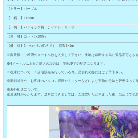
【カラー】パープル
【 幅 】115cm
【 柄 】バティック柄 ティアレ・リーフ
【素 材】コットン100%
【価 格】1m当たりの価格です 個数1=1m
※数量欄にご希望のメートル数を入力して下さい。生地は裁断する為に返品不可とさ
※4メートル以上をご購入の場合は、宅配便での配送になります。
※在庫について ※店頭販売も行っている為、品切れの際にはご了承下さい。
※撮影状況や、お客様のパソコン環境やモニターなどにより実物の色味と若干違って
※海外配送について。
別途送料がかかります。送料につきましては、ご注文いただきました後、当店にて包