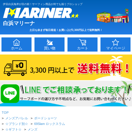
伊豆白浜海岸が目の前！サーフィン用品が何でも揃うプロショップ
白浜マリーナ
土日も休まず毎日発送！お買い上げ3,300円以上で送料無料！
ホーム
買い物
カート
マイページ
TOP
>
メンズアパレル
>
ボードショーツ
>
☆ブランド別☆
>
69Slam ロックスラム
>
☆ギフト☆
>
メンズ