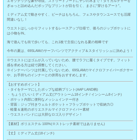
エキゾチックな象や寺院、ストリートフードにヤシの木まで！タイカルチャーを
ぎゅっと詰め込んだポップなプリントが目を引く、まさに“穿けるアート”。
ミディアム丈で動きやすく、ビーチはもちろん、フェスやタウンユースでも活躍
間違いなし！
ウエストはしっかりフィットするレースアップ仕様で、後ろのジップポケットに
は小物をIN。
海で遊んでも街で歩いても、これ1枚で主役になれる夏の相棒です
今年の夏は、69SLAMのサーフパンツでアクティブ＆スタイリッシュに決めよう！
※ウエストにはゴムが入っていないため、腰でラフに履くタイプです。フィット
感を求める方は紐で調整してください。
※インナーパンツは付属していないため、69SLAMのマイクロファイバーボクサー
や、お手持ちのインナーとの併用をおすすめします。
【おすすめポイント】
・タイをテーマにしたポップな総柄プリント(AAP LAND柄)
・ ちょうどいいミディアム丈(アウトシーム18インチ / インシーム8インチ)
・ポケット内部に便利なメッシュインナー付き
・背面：ジップ付きウェルトポケット＋フラップポケットで収納力◎
・軽量＆速乾のポリエステルマイクロファイバー素材
・ウエストバンドには大胆なロゴ入りデザイン！
【素材】ポリエステル 100%(※ストレッチ素材ではありません)
【丈】ミディアム丈(18インチ)