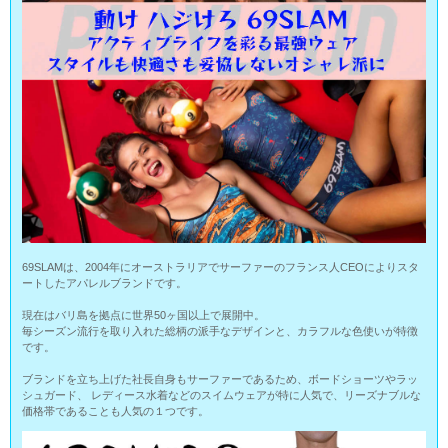
69SLAMは、2004年にオーストラリアでサーファーのフランス人CEOによりスタ
ートしたアパレルブランドです。
現在はバリ島を拠点に世界50ヶ国以上で展開中。
毎シーズン流行を取り入れた総柄の派手なデザインと、カラフルな色使いが特徴
です。
ブランドを立ち上げた社長自身もサーファーであるため、ボードショーツやラッ
シュガード、 レディース水着などのスイムウェアが特に人気で、リーズナブルな
価格帯であることも人気の１つです。