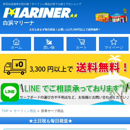
伊豆白浜海岸が目の前！サーフィン用品が何でも揃うプロショップ
白浜マリーナ
土日も休まず毎日発送！お買い上げ3,300円以上で送料無料！
ホーム
買い物
カート
マイページ
TOP
>
サーフィン用品
>
防寒サーフ用品
★土日祝も毎日発送★