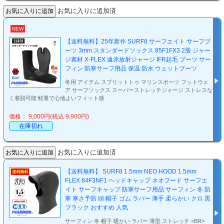
お気に入りに追加済
NEW
【送料無料】25年新作 SURF8 サーフエイト サーフブ
ーツ 3mm スタンダードソックス 85F1FX3 2股 ジャー
ジ素材 X-FLEX 遠赤放射ジャージ IFR起毛 ブーツ サー
フィン 防寒サーフ用品 保温 防水 ウェットブーツ
冬用 アイテム スプリットトゥ マリンスポーツ フットウェ
ア サーフソックス スーパーストレッチジャージ ストレスな
く着脱可能 軽量で心地よいフィット感
価格： 9,000円(税込 9,900円)
在庫切れ
お気に入りに追加済
【送料無料】 SURF8 1.5mm NEO HOOD 1.5mm
FLEX 84F3NF1 ヘッドキャップ ネオフード サーフエ
イト サーフキャップ 防寒サーフ用品 サーフィン 冬 防
寒 寒さ予防 頭 帽子 ゴム ラバー 薄手 柔らかい クロ 黒
ブラック おすすめ 人気
サーフィン 冬 帽子 暖かい ラバー 薄型 ストレッチ <BR>