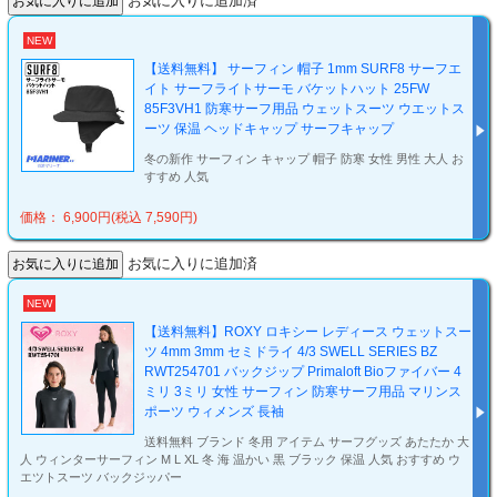
お気に入りに追加済
NEW
【送料無料】 サーフィン 帽子 1mm SURF8 サーフエ
イト サーフライトサーモ バケットハット 25FW
85F3VH1 防寒サーフ用品 ウェットスーツ ウエットス
ーツ 保温 ヘッドキャップ サーフキャップ
冬の新作 サーフィン キャップ 帽子 防寒 女性 男性 大人 お
すすめ 人気
価格： 6,900円(税込 7,590円)
お気に入りに追加済
NEW
【送料無料】ROXY ロキシー レディース ウェットスー
ツ 4mm 3mm セミドライ 4/3 SWELL SERIES BZ
RWT254701 バックジップ Primaloft Bioファイバー 4
ミリ 3ミリ 女性 サーフィン 防寒サーフ用品 マリンス
ポーツ ウィメンズ 長袖
送料無料 ブランド 冬用 アイテム サーフグッズ あたたか 大
人 ウィンターサーフィン M L XL 冬 海 温かい 黒 ブラック 保温 人気 おすすめ ウ
エツトスーツ バックジッパー