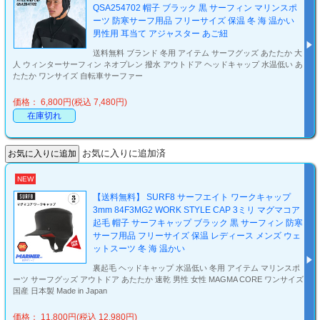
QSA254702 帽子 ブラック 黒 サーフィン マリンスポ
ーツ 防寒サーフ用品 フリーサイズ 保温 冬 海 温かい
男性用 耳当て アジャスター あご紐
送料無料 ブランド 冬用 アイテム サーフグッズ あたたか 大
人 ウィンターサーフィン ネオプレン 撥水 アウトドア ヘッドキャップ 水温低い あ
たたか ワンサイズ 自転車サーファー
価格： 6,800円(税込 7,480円)
在庫切れ
お気に入りに追加済
NEW
【送料無料】 SURF8 サーフエイト ワークキャップ
3mm 84F3MG2 WORK STYLE CAP 3ミリ マグマコア
起毛 帽子 サーフキャップ ブラック 黒 サーフィン 防寒
サーフ用品 フリーサイズ 保温 レディース メンズ ウェ
ットスーツ 冬 海 温かい
裏起毛 ヘッドキャップ 水温低い 冬用 アイテム マリンスポ
ーツ サーフグッズ アウトドア あたたか 速乾 男性 女性 MAGMA CORE ワンサイズ
国産 日本製 Made in Japan
価格： 11,800円(税込 12,980円)