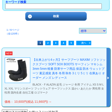
キーワード検索
1 / 6ページ
（全120件）
1
2
3
4
5
次へ
NEW
【出来上がり4ヶ月】サーフブーツ MAXIM ソフトソッ
クスブーツ SOFT SOX BOOTS サーフィン マキシム
3mm 5mm 軽量 防寒サーフ用品 保温 防水 ウェットブ
ーツ 素足感覚 真冬 冬用 秋冬 3ミリ 5ミリ 在庫あり オ
ーダー メンズ レディース
BLACK・F ALAZIN 起毛 ジャージ 冬用 アイテム XS S M L
XL XXL マリンスポーツ フットウェア サーフソックス 温かい あたたか 男性用 女
性用 国内生産 自社工場 ロゴマーク
価格： 10,600円(税込 11,660円)
～