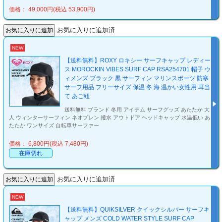
価格： 49,000円(税込 53,900円)
お気に入りに追加済
NEW
【送料無料】ROXY ロキシー サーフキャップ レディー
ス MOROCKIN VIBES SURF CAP RSA254701 帽子 ウ
ィメンズ ブラック 黒 サーフィン マリンスポーツ 防寒
サーフ用品 フリーサイズ 保温 冬 海 温かい女性用 耳当
て あご紐
送料無料 ブランド 冬用 アイテム サーフグッズ あたたか 大
人 ウィンターサーフィン ネオプレン 撥水 アウトドア ヘッドキャップ 水温低い あ
たたか ワンサイズ 自転車サーファー
価格： 6,800円(税込 7,480円)
在庫切れ
お気に入りに追加済
NEW
【送料無料】QUIKSILVER クイックシルバー サーフキ
ャップ メンズ COLD WATER STYLE SURF CAP