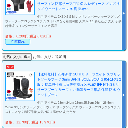
サーフィン 防寒サーフ用品 保温 レディース メンズ キ
ッズ ウェットスーツ 冬 海 温かい
冬用 アイテム 2XS XS S M L マリンスポーツ サーフグッズ
ウォーターブロックシステム ストレスなく着脱可能 人気 NO.1 あたたか 大人 子供
超伸縮 ウィンターサーフィン 必需品
価格： 6,200円(税込 6,820円)
在庫切れ
お気に入りに追加済
NEW
【送料無料】25年新作 SURF8 サーフエイト スプリッ
トソールブーツ 3mm SPRIT SOLE BOOTS 85F1FX1 2
股 足指二股仕様 つま先中割れ X-FLEX IFR起毛 3ミリ
サーフブーツ サーフィン 防寒サーフ用品 保温 防水 ウ
ェットブーツ
冬用 アイテム 23cm 24cm 25cm 25.5cm 26cm 26.5cm
27cm マリンスポーツ フットウェア サーフソックス ウォーターブロックシステム
ストレスなく着脱可能 人気 NO.1 温かい あたたか
価格： 12,700円(税込 13,970円)