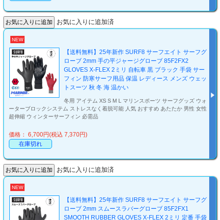
お気に入りに追加済
NEW
【送料無料】25年新作 SURF8 サーフエイト サーフグ
ローブ 2mm 手の平ジャージグローブ 85F2FX2
GLOVES X-FLEX 2ミリ 自転車 黒 ブラック 手袋 サー
フィン 防寒サーフ用品 保温 レディース メンズ ウェッ
トスーツ 秋 冬 海 温かい
冬用 アイテム XS S M L マリンスポーツ サーフグッズ ウォ
ーターブロックシステム ストレスなく着脱可能 人気 おすすめ あたたか 男性 女性
超伸縮 ウィンターサーフィン 必需品
価格： 6,700円(税込 7,370円)
在庫切れ
お気に入りに追加済
NEW
【送料無料】25年新作 SURF8 サーフエイト サーフグ
ローブ 2mm スムースラバーグローブ 85F2FX1
SMOOTH RUBBER GLOVES X-FLEX 2ミリ 定番 手袋