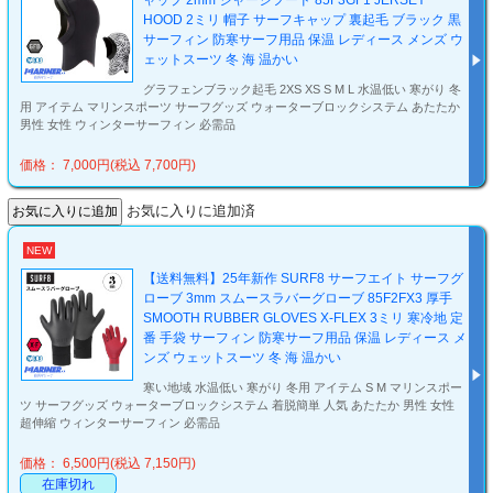
ャップ 2mm ジャージフード 85F3GF1 JERSEY
HOOD 2ミリ 帽子 サーフキャップ 裏起毛 ブラック 黒
サーフィン 防寒サーフ用品 保温 レディース メンズ ウ
ェットスーツ 冬 海 温かい
グラフェンブラック起毛 2XS XS S M L 水温低い 寒がり 冬
用 アイテム マリンスポーツ サーフグッズ ウォーターブロックシステム あたたか
男性 女性 ウィンターサーフィン 必需品
価格： 7,000円(税込 7,700円)
お気に入りに追加済
NEW
【送料無料】25年新作 SURF8 サーフエイト サーフグ
ローブ 3mm スムースラバーグローブ 85F2FX3 厚手
SMOOTH RUBBER GLOVES X-FLEX 3ミリ 寒冷地 定
番 手袋 サーフィン 防寒サーフ用品 保温 レディース メ
ンズ ウェットスーツ 冬 海 温かい
寒い地域 水温低い 寒がり 冬用 アイテム S M マリンスポー
ツ サーフグッズ ウォーターブロックシステム 着脱簡単 人気 あたたか 男性 女性
超伸縮 ウィンターサーフィン 必需品
価格： 6,500円(税込 7,150円)
在庫切れ