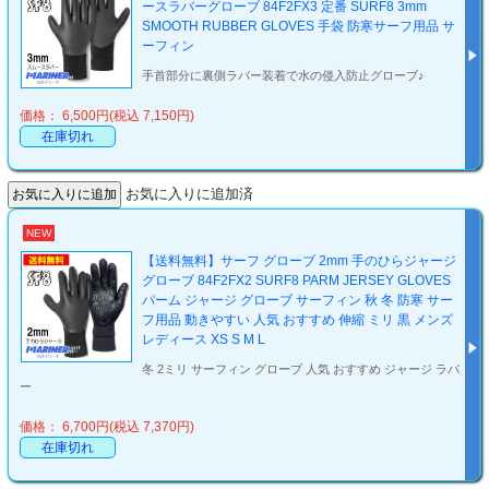
ースラバーグローブ 84F2FX3 定番 SURF8 3mm
SMOOTH RUBBER GLOVES 手袋 防寒サーフ用品 サ
ーフィン
手首部分に裏側ラバー装着で水の侵入防止グローブ♪
価格： 6,500円(税込 7,150円)
在庫切れ
お気に入りに追加済
NEW
【送料無料】サーフ グローブ 2mm 手のひらジャージ
グローブ 84F2FX2 SURF8 PARM JERSEY GLOVES
パーム ジャージ グローブ サーフィン 秋 冬 防寒 サー
フ用品 動きやすい 人気 おすすめ 伸縮 ミリ 黒 メンズ
レディース XS S M L
冬 2ミリ サーフィン グローブ 人気 おすすめ ジャージ ラバ
ー
価格： 6,700円(税込 7,370円)
在庫切れ