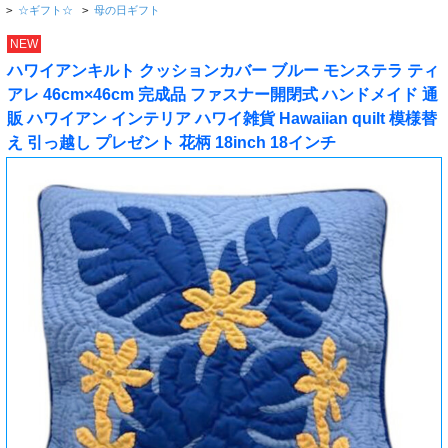
>
☆ギフト☆
>
母の日ギフト
NEW
ハワイアンキルト クッションカバー ブルー モンステラ ティ
アレ 46cm×46cm 完成品 ファスナー開閉式 ハンドメイド 通
販 ハワイアン インテリア ハワイ雑貨 Hawaiian quilt 模様替
え 引っ越し プレゼント 花柄 18inch 18インチ