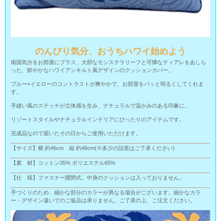
のんびり気分、おうちハワイ始めよう
南国気分をお部屋にプラス、大胆なモンステラリーフと可憐なティアレをあしら
った、鮮やかなハワイアンキルト風デザインのクッションカバー。
ブルー×イエローのコントラストが爽やかで、お部屋をパッと明るくしてくれま
す。
手縫い風のステッチが立体感を生み、ナチュラルで温かみのある印象に。
リゾートスタイルやナチュラルインテリアにぴったりのアイテムです。
完成品なので届いたその日からご使用いただけます。
【サイズ】横 約46cm 縦 約46cm(※多少の誤差はご了承ください)
【素 材】コットン35% ポリエステル65%
【仕 様】ファスナー開閉式。中身のクッションは入っておりません。
手づくりのため、細かな部分のカラーが異なる場合がございます。細かなカラ
ー・デザイン違いでのご返品は承りません。ご了承の上、ご注文ください。