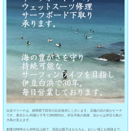
白浜マリーナは、静岡県下田市の白浜海岸にございます。店舗の目の前がビーチ
です。東京からJR踊り子号で2時間50分。伊豆半島の南東、浜からは伊豆七島の
大島が見えます。
創業1988年から30年以上経て、現在は親子はもちろん、おじい様とお孫様まで、