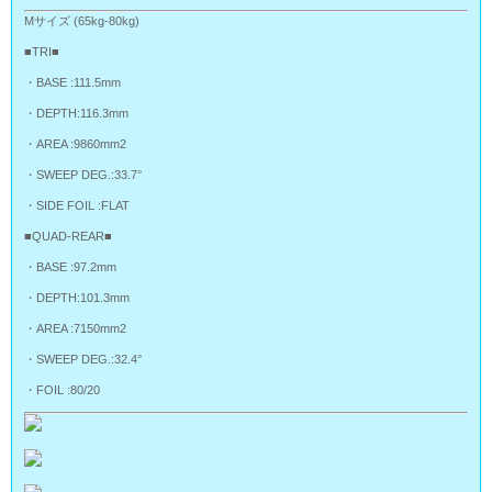
Mサイズ (65kg-80kg)
■TRI■
・BASE :111.5mm
・DEPTH:116.3mm
・AREA :9860mm2
・SWEEP DEG.:33.7°
・SIDE FOIL :FLAT
■QUAD-REAR■
・BASE :97.2mm
・DEPTH:101.3mm
・AREA :7150mm2
・SWEEP DEG.:32.4°
・FOIL :80/20