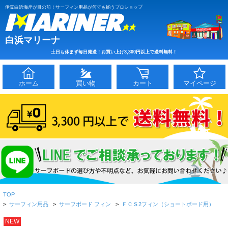
伊豆白浜海岸が目の前！サーフィン用品が何でも揃うプロショップ
白浜マリーナ
土日も休まず毎日発送！お買い上げ3,300円以上で送料無料！
ホーム
買い物
カート
マイページ
TOP
>
サーフィン用品
>
サーフボード フィン
>
ＦＣＳ2フィン（ショートボード用）
NEW