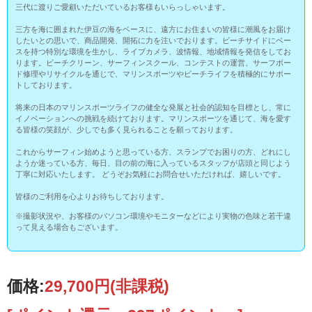
三代に渡りご愛顧いただいているお客様もいらっしゃいます。
三方を海に囲まれた伊豆の海をベースに、遠方にお住まいの皆様に潮風をお届け
したいとの思いで、商品開発、開拓に力を注いでおります。ビーチサイドにベー
スを持つ特別な環境を生かし、ライブカメラ、波情報、地域情報を発信をしてお
ります。ビーチクリーン、サーフィンスクール、コンテストの運営、サーフボー
ド修理やリサイクルを通じで、マリンスポーツやビーチライフを積極的にサポー
トしております。
将来の日本のマリンスポーツライフの健全な発展と社会的認知を目標とし、常に
イノベーションへの挑戦を続けております。マリンスポーツを通じて、海を愛す
る皆様の笑顔が、少しでも多く見られることを願っております。
これからサーフィン始めようと思っている方、スランプでお困りの方、どれにし
ようか迷っている方、毎日、目の前の海に入っているスタッフが店頭と同じよう
丁寧に対応いたします。 どうぞお気軽にお問合せいただければ、嬉しいです。
皆様のご利用を心よりお待ちしております。
※撮影状況や、お客様のパソコン環境やモニターなどにより実物の色味と若干違
って見える場合もございます。
価格:
29,700円
(非課税)