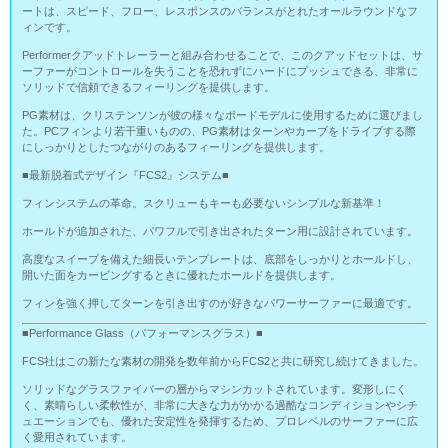
ートは、スピード、フロー、レスポンスのバランスがとれたオールラウンドなフ
ィンです。
Performerクアッドトレーラーと組み合わせることで、このクアッドセットは、サ
ーファーがコントロールを失うことを恐れずにハードにプッシュできる、非常に
ソリッドで信頼できるフィーリングを提供します。
PG素材は、クリステンソンが彼の様々なボードモデルに使用するために選びまし
た。PCフィンより若干重いものの、PG素材はターンやカーブをドライブする際
にしっかりとしたつながりのあるフィーリングを提供します。
■最新脱着式デザイン『FCS2』システム■
フィンシステムの革命。スクリューもキーも必要ないシンプルな新基準！
ホールドが追加された、パワフルで引き出されたターン用に設計されています。
高度なスイープを備えた細長いテンプレートは、底部をしっかりとホールドし、
開いた面をカービングするときに優れたホールドを提供します。
フィンを強く押してターンを引き出すのが好きなパワーサーファーに最適です。
■Performance Glass（パフォーマンスグラス）■
FCS社はこの新たな素材の開発を数年前からFCS2と共に研究し続けてきました。
ソリッドなグラスファイバーの層からマシンカットされています。変形しにく
く、素晴らしい柔軟性が、非常に大きな力がかかる過酷なコンディションやシチ
ュエーションでも、優れた安定性を発揮するため、プロレベルのサーファーに広
く愛用されています。