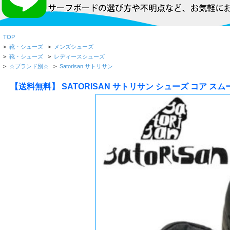
TOP
>
靴・シューズ
>
メンズシューズ
>
靴・シューズ
>
レディースシューズ
>
☆ブランド別☆
>
Satorisan サトリサン
【送料無料】 SATORISAN サトリサン シューズ コア スムー