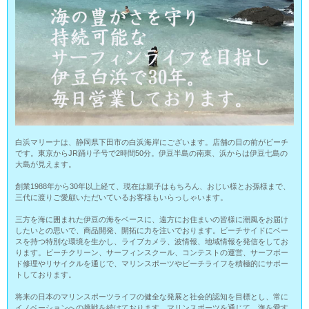
白浜マリーナは、静岡県下田市の白浜海岸にございます。店舗の目の前がビーチ
です。東京からJR踊り子号で2時間50分。伊豆半島の南東、浜からは伊豆七島の
大島が見えます。
創業1988年から30年以上経て、現在は親子はもちろん、おじい様とお孫様まで、
三代に渡りご愛顧いただいているお客様もいらっしゃいます。
三方を海に囲まれた伊豆の海をベースに、遠方にお住まいの皆様に潮風をお届け
したいとの思いで、商品開発、開拓に力を注いでおります。ビーチサイドにベー
スを持つ特別な環境を生かし、ライブカメラ、波情報、地域情報を発信をしてお
ります。ビーチクリーン、サーフィンスクール、コンテストの運営、サーフボー
ド修理やリサイクルを通じで、マリンスポーツやビーチライフを積極的にサポー
トしております。
将来の日本のマリンスポーツライフの健全な発展と社会的認知を目標とし、常に
イノベーションへの挑戦を続けております。マリンスポーツを通じて、海を愛す