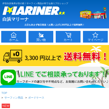
伊豆白浜海岸が目の前！サーフィン用品が何でも揃うプロショップ
白浜マリーナ
土日も休まず毎日発送！お買い上げ3,300円以上で送料無料！
ホーム
買い物
カート
マイページ
TOP
>
サーフィン用品
>
ボードケース
NEW