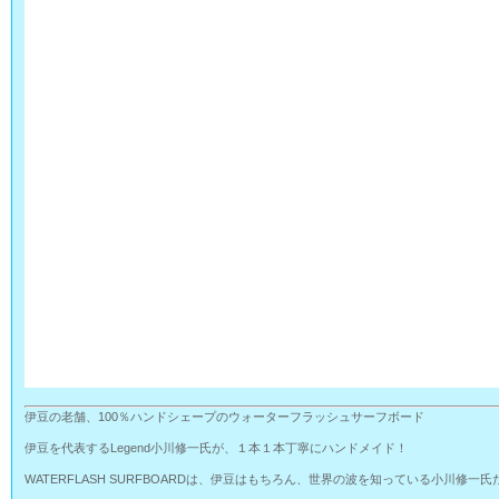
伊豆の老舗、100％ハンドシェープのウォーターフラッシュサーフボード
伊豆を代表するLegend小川修一氏が、１本１本丁寧にハンドメイド！
WATERFLASH SURFBOARDは、伊豆はもちろん、世界の波を知っている小川修