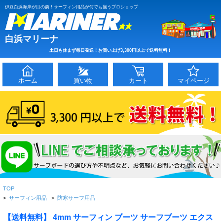
伊豆白浜海岸が目の前！サーフィン用品が何でも揃うプロショップ
白浜マリーナ
土日も休まず毎日発送！お買い上げ3,300円以上で送料無料！
ホーム
買い物
カート
マイページ
TOP
>
サーフィン用品
>
防寒サーフ用品
【送料無料】 4mm サーフィン ブーツ サーフブーツ エクス