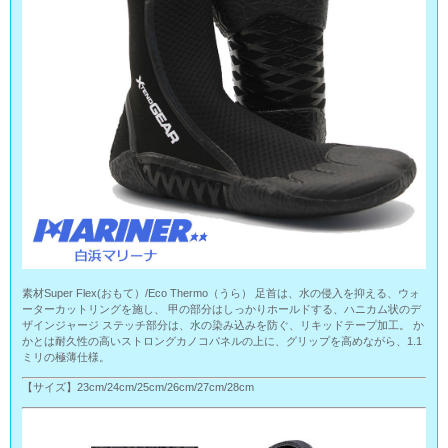
素材Super Flex(おもて）/Eco Thermo（うら） 足首は、水の侵入を抑える、ウォ
ーターカットリングを施し、 甲の部分はしっかりホールドする、ハニカム状のデ
ザインジャージ ステッチ部分は、水の染み込みを防ぐ、リキッドテープ加工。 か
かとは耐久性の高いストロングカノコパネルの上に、グリップを高めながら、1.1
ミリの極薄仕様。
【サイズ】23cm/24cm/25cm/26cm/27cm/28cm