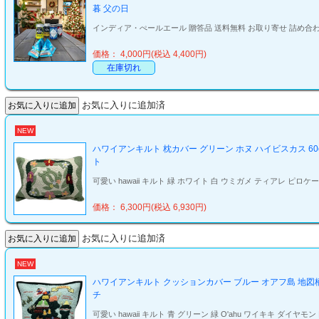
暮 父の日
インディア・ぺールエール 贈答品 送料無料 お取り寄せ 詰め合わせ 
価格： 4,000円(税込 4,400円)
在庫切れ
お気に入りに追加済
NEW
ハワイアンキルト 枕カバー グリーン ホヌ ハイビスカス 6
ト
可愛い hawaii キルト 緑 ホワイト 白 ウミガメ ティアレ ピロケー
価格： 6,300円(税込 6,930円)
お気に入りに追加済
NEW
ハワイアンキルト クッションカバー ブルー オアフ島 地図柄 マ
チ
可愛い hawaii キルト 青 グリーン 緑 O'ahu ワイキキ ダイヤモ