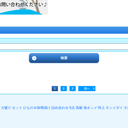
1
2
3
次へ
り セット ひもの＆味噌漬け 詰め合わせ 6点 高級 地キンメ 特上 キンメダイ 小木