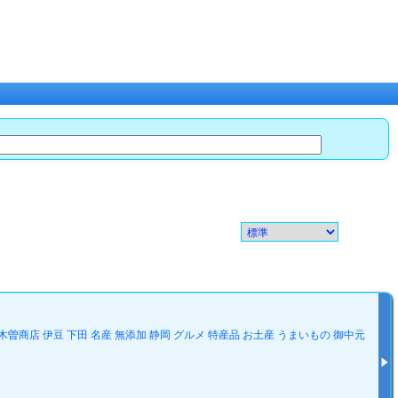
曽商店 伊豆 下田 名産 無添加 静岡 グルメ 特産品 お土産 うまいもの 御中元