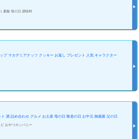
ゃれ 素敵 母の日 調味料
ョコチップ マカデミアナッツ クッキー お返し プレゼント 人気 キャラクター
ット 酒 詰め合わせ グルメ お土産 母の日 敬老の日 お中元 御歳暮 父の日
エビ おやつカンパニー