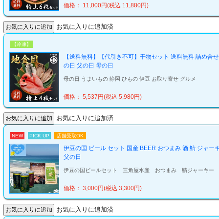
価格： 11,000円(税込 11,880円)
お気に入りに追加済
【冷凍】
【送料無料】【代引き不可】干物セット 送料無料 詰め合せ 地金
の日 父の日 母の日
母の日 うまいもの 静岡 ひもの 伊豆 お取り寄せ グルメ
価格： 5,537円(税込 5,980円)
お気に入りに追加済
NEW
PICK UP
店舗受取OK
伊豆の国 ビール セット 国産 BEER おつまみ 酒 鯖 ジャ
父の日
伊豆の国ビールセット 三角屋水産 おつまみ 鯖ジャーキー
価格： 3,000円(税込 3,300円)
お気に入りに追加済