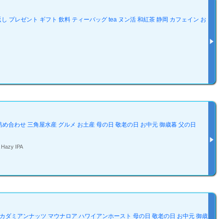
返し プレゼント ギフト 飲料 ティーバッグ tea ヌン活 和紅茶 静岡 カフェイン お
ト 詰め合わせ 三角屋水産 グルメ お土産 母の日 敬老の日 お中元 御歳暮 父の日
zy IPA
セット マカダミアンナッツ マウナロア ハワイアンホースト 母の日 敬老の日 お中元 御歳