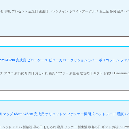
御礼 プレゼント 記念日 誕生日 バレンタイン ホワイトデー グルメ お土産 静岡 沼津 ハワイ h
0cm×42cm 完成品 ピローケース ピローカバー クッションカバー ポリコットン フ
ス アロハ 新築祝 母の日 おしゃれ 寝具 ソファー 新生活 敬老の日 ギフト お祝い Hawaiian q
ップ 46cm×46cm 完成品 ポリコットン ファスナー開閉式 ハンドメイド 通販 ハワ
ンドヘッド アロハ 新築祝 母の日 おしゃれ 寝具 ソファー 新生活 敬老の日 ギフト お祝い Hawaiian