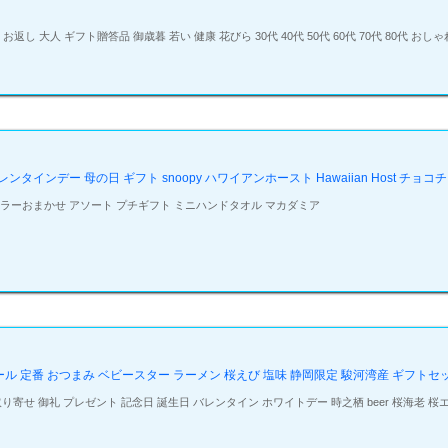
お返し 大人 ギフト贈答品 御歳暮 若い 健康 花びら 30代 40代 50代 60代 70代 80代 おし
タインデー 母の日 ギフト snoopy ハワイアンホースト Hawaiian Host チ
 カラーおまかせ アソート プチギフト ミニハンドタオル マカダミア
ビール 定番 おつまみ ベビースター ラーメン 桜えび 塩味 静岡限定 駿河湾産 ギフトセ
寄せ 御礼 プレゼント 記念日 誕生日 バレンタイン ホワイトデー 時之栖 beer 桜海老 桜