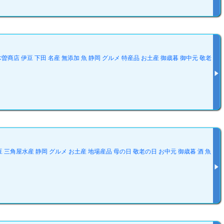
商店 伊豆 下田 名産 無添加 魚 静岡 グルメ 特産品 お土産 御歳暮 御中元 敬老
豆 三角屋水産 静岡 グルメ お土産 地場産品 母の日 敬老の日 お中元 御歳暮 酒 魚