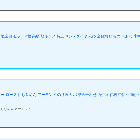
目 セット 4枚 高級 地キンメ 特上 キンメダイ きんめ 金目鯛 ひもの 真あじ 小木曽
ーキー ロースト ちりめん アーモンド のり塩 サバ 詰め合わせ 西伊豆 仁科 中伊豆 南伊
 ちりめんアーモンド