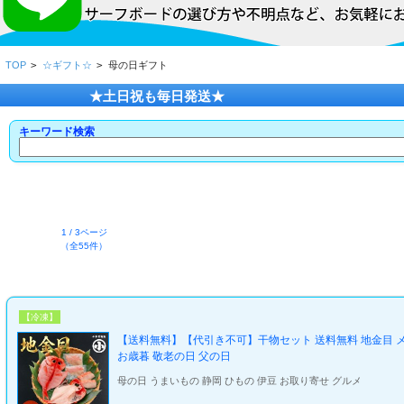
TOP
>
☆ギフト☆
>
母の日ギフト
★土日祝も毎日発送★
キーワード検索
1 / 3ページ
（全55件）
【冷凍】
【送料無料】【代引き不可】干物セット 送料無料 地金目 メガ盛
お歳暮 敬老の日 父の日
母の日 うまいもの 静岡 ひもの 伊豆 お取り寄せ グルメ