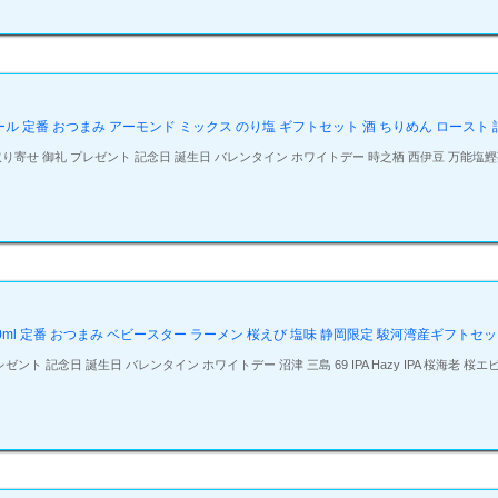
ビール 定番 おつまみ アーモンド ミックス のり塩 ギフトセット 酒 ちりめん ロースト
寄せ 御礼 プレゼント 記念日 誕生日 バレンタイン ホワイトデー 時之栖 西伊豆 万能塩鰹茶
50ml 定番 おつまみ ベビースター ラーメン 桜えび 塩味 静岡限定 駿河湾産ギフトセット
ト 記念日 誕生日 バレンタイン ホワイトデー 沼津 三島 69 IPA Hazy IPA 桜海老 桜