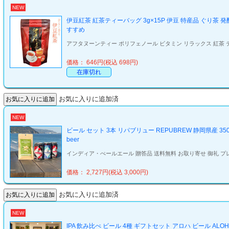
NEW
伊豆紅茶 紅茶ティーバッグ 3g×15P 伊豆 特産品 ぐり茶 発
すすめ
アフタヌーンティー ポリフェノール ビタミン リラックス 紅茶 テ
価格： 646円(税込 698円)
在庫切れ
お気に入りに追加済
NEW
ビール セット 3本 リパブリュー REPUBREW 静岡県産 
beer
インディア・ぺールエール 贈答品 送料無料 お取り寄せ 御礼 プレゼン
価格： 2,727円(税込 3,000円)
お気に入りに追加済
NEW
IPA 飲み比べ ビール 4種 ギフトセット アロハ ビール AL