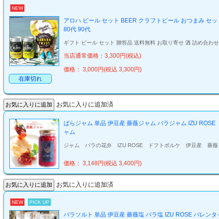
NEW
アロハ ビール セット BEER クラフトビール おつまみ セッ
80代 90代
ギフト ビール セット 贈答品 送料無料 お取り寄せ 酒 詰め合わせ 
当店通常価格：3,300円(税込)
価格： 3,000円(税込 3,300円)
在庫切れ
お気に入りに追加済
ばらジャム 単品 伊豆産 薔薇ジャム バラジャム IZU RO
ャム
ジャム バラの花弁 IZU ROSE ドフトボルケ 伊豆産 薔
価格： 3,148円(税込 3,400円)
お気に入りに追加済
NEW
PICK UP
バラソルト 単品 伊豆産 薔薇塩 バラ塩 IZU ROSE バレ