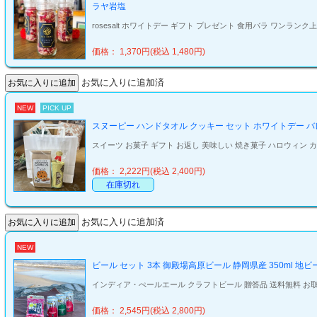
ラヤ岩塩
rosesalt ホワイトデー ギフト プレゼント 食用バラ ワンランク上 
価格： 1,370円(税込 1,480円)
お気に入りに追加済
NEW
PICK UP
スヌーピー ハンドタオル クッキー セット ホワイトデー バレン
スイーツ お菓子 ギフト お返し 美味しい 焼き菓子 ハロウィン
価格： 2,222円(税込 2,400円)
在庫切れ
お気に入りに追加済
NEW
ビール セット 3本 御殿場高原ビール 静岡県産 350ml 地
インディア・ぺールエール クラフトビール 贈答品 送料無料 お取り
価格： 2,545円(税込 2,800円)