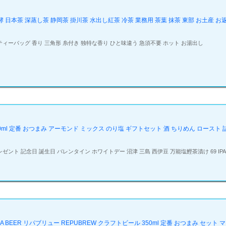
酵 日本茶 深蒸し茶 静岡茶 掛川茶 水出し紅茶 冷茶 業務用 茶葉 抹茶 東部 お土産 お
ィーバッグ 香り 三角形 糸付き 独特な香り ひと味違う 急須不要 ホット お湯出し
350ml 定番 おつまみ アーモンド ミックス のり塩 ギフトセット 酒 ちりめん ロース
ト 記念日 誕生日 バレンタイン ホワイトデー 沼津 三島 西伊豆 万能塩鰹茶漬け 69 IPA Ha
OHA BEER リパブリュー REPUBREW クラフトビール 350ml 定番 おつまみ 