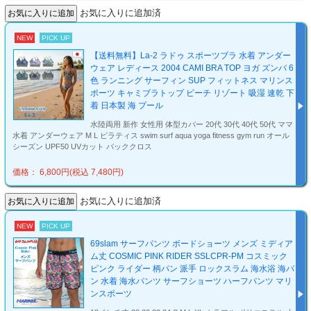
お気に入りに追加済
NEW
PICK UP
【送料無料】La-2 ラドゥ スポーツブラ 水着 アンダー
ウェア レディース 2004 CAMI BRA TOP ヨガ ズンバ 6
色 ランニング サーフィン SUP フィットネス マリンス
ポーツ キャミブラトップ ビーチ リゾート 吸湿 速乾 下
着 日本製 海 プール
水陸両用 新作 女性用 体型カバー 20代 30代 40代 50代 ママ
水着 アンダーウェア M L ピラティス swim surf aqua yoga fitness gym run オール
シーズン UPF50 UVカット バッククロス
価格： 6,800円(税込 7,480円)
お気に入りに追加済
NEW
PICK UP
69slam サーフパンツ ボードショーツ メンズ ミディア
ム丈 COSMIC PINK RIDER SSLCPR-PM コスミック
ピンク ライダー 柄パン 派手 ロックスラム 海水浴 海パ
ン 水着 海水パンツ サーフショーツ ハーフパンツ マリ
ンスポーツ