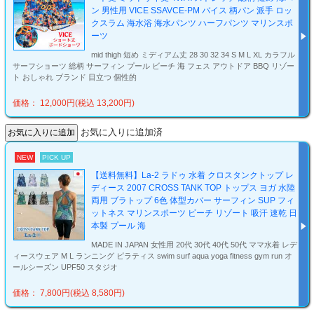
ン 男性用 VICE SSAVCE-PM バイス 柄パン 派手 ロッ
クスラム 海水浴 海水パンツ ハーフパンツ マリンスポ
ーツ
mid thigh 短め ミディアム丈 28 30 32 34 S M L XL カラフル
サーフショーツ 総柄 サーフィン プール ビーチ 海 フェス アウトドア BBQ リゾー
ト おしゃれ ブランド 目立つ 個性的
価格： 12,000円(税込 13,200円)
お気に入りに追加済
NEW
PICK UP
【送料無料】La-2 ラドゥ 水着 クロスタンクトップ レ
ディース 2007 CROSS TANK TOP トップス ヨガ 水陸
両用 ブラトップ 6色 体型カバー サーフィン SUP フィ
ットネス マリンスポーツ ビーチ リゾート 吸汗 速乾 日
本製 プール 海
MADE IN JAPAN 女性用 20代 30代 40代 50代 ママ水着 レデ
ィースウェア M L ランニング ピラティス swim surf aqua yoga fitness gym run オ
ールシーズン UPF50 スタジオ
価格： 7,800円(税込 8,580円)