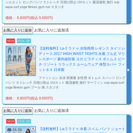
シルエット ロングパンツ ストレッチ 日焼け防止 UVカット 吸湿速乾 旅行 sup
aqua surf yoga fitness gym run スタジオ
価格： 8,800円(税込 9,680円)
お気に入りに追加済
NEW
PICK UP
【送料無料】La-2 ラドゥ 水陸両用 レギンス タイツ レ
ディース 2017 HIGH WAIST TIGHTS 水着 フル丈 マリ
ンスポーツ 紫外線対策 ヨガ ピラティス ボトムス ビー
チ リゾート リラックス ルームウェア 体型カバー フィ
ットネス 日本製
ファッション 水泳 部屋着 女性用 ボトムス スパッツ ロング
パンツ ストレッチ 日焼け防止 UVカット 吸湿速乾 旅行 サーフィン sup aqua surf
yoga fitness gym プール 海 スタジオ
価格： 8,800円(税込 9,680円)
お気に入りに追加済
NEW
PICK UP
【送料無料】La-2 ラドゥ 水着 スイム パンツ ショート