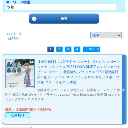
キーワード検索
1 / 4ページ
（全71件）
1
2
3
4
次へ
【送料無料】La-2 ラドゥ スカート ボトムス スポーツ
ウェア レディース 2022 LONG SKIRT ロングスカート
ビーチ リゾート 吸湿速乾 フラ ヨガ UPF50 紫外線対
策 6色 サーフィン SUP フィットネス マリンスポーツ
水着 フリーサイズ 日本製
水陸両用 ファッション 体型カバー 部屋着 ルームウェア 女
性用 日焼け防止 UVカット ピラティス sup surf yoga fitness gym 旅行 海 ロング丈
リラックスウェア スタジオ
価格： 8,800円(税込 9,680円)
在庫切れ