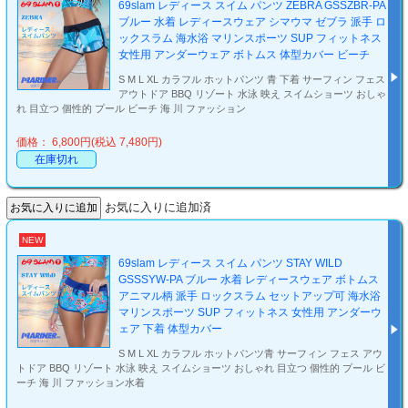
69slam レディース スイム パンツ ZEBRA GSSZBR-PA
ブルー 水着 レディースウェア シマウマ ゼブラ 派手 ロ
ックスラム 海水浴 マリンスポーツ SUP フィットネス
女性用 アンダーウェア ボトムス 体型カバー ビーチ
S M L XL カラフル ホットパンツ 青 下着 サーフィン フェス
アウトドア BBQ リゾート 水泳 映え スイムショーツ おしゃ
れ 目立つ 個性的 プール ビーチ 海 川 ファッション
価格： 6,800円(税込 7,480円)
在庫切れ
お気に入りに追加済
NEW
69slam レディース スイム パンツ STAY WILD
GSSSYW-PA ブルー 水着 レディースウェア ボトムス
アニマル柄 派手 ロックスラム セットアップ可 海水浴
マリンスポーツ SUP フィットネス 女性用 アンダーウ
ェア 下着 体型カバー
S M L XL カラフル ホットパンツ青 サーフィン フェス アウ
トドア BBQ リゾート 水泳 映え スイムショーツ おしゃれ 目立つ 個性的 プール ビ
ーチ 海 川 ファッション水着