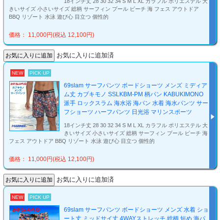
18インチ丈 28 30 32 34 S M L XL カラフル ポリエステル 大
きいサイズ 小さいサイズ 総柄 サーフィン プール ビーチ 海 フェス アウトドア
BBQ リゾート 水泳 遊び心 目立つ 個性的
価格： 11,000円(税込 12,100円)
お気に入りに追加済
NEW
PICK UP
69slam サーフパンツ ボードショーツ メンズ ミディア
ム丈 カブキモノ SSLKBM-PM 柄パン KABUKIMONO
派手 ロックスラム 海水浴 海パン 水着 海水パンツ サー
フショーツ ハーフパンツ 日光浴 マリンスポーツ
18インチ丈 28 30 32 34 S M L XL カラフル ポリエステル 大
きいサイズ 小さいサイズ 総柄 サーフィン プール ビーチ 海
フェス アウトドア BBQ リゾート 水泳 遊び心 目立つ 個性的
価格： 11,000円(税込 12,100円)
お気に入りに追加済
NEW
PICK UP
69slam サーフパンツ ボードショーツ メンズ 水着 ショ
ート丈 ミッドサイ丈 4WAYストレッチ 総柄 短め 海パ