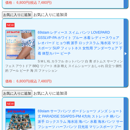
価格： 6,800円(税込 7,480円)
お気に入りに追加済
NEW
69slam レディース スイム パンツ LOVEPARD
GSSLVP-PA ホワイト ブルー 水着 レディースウェア
レオパード ヒョウ柄 派手 ロックスラム 海水浴 マリン
スポーツ SUP フィットネス 女性用 アンダーウェア 下
着 体型カバー ビーチ
S M L XL カラフル ホットパンツ 白 青 ボトムス サーフィン
フェス アウトドア BBQ リゾート 水泳 映え スイムショーツ おしゃれ 目立つ 個性
的 プール ビーチ 海 川 ファッション
価格： 6,800円(税込 7,480円)
お気に入りに追加済
NEW
69slam サーフパンツ ボードショーツ メンズ ショート
丈 PARADISE SSAPDS-PM 4方向 ストレッチ 柄パン
派手 ロックスラム 海水浴 海パン 水着 海水パンツ サー
フショーツ ハーフパンツ 日光浴 マリンスポーツ プー