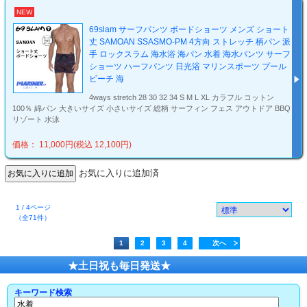
NEW
69slam サーフパンツ ボードショーツ メンズ ショート
丈 SAMOAN SSASMO-PM 4方向 ストレッチ 柄パン 派
手 ロックスラム 海水浴 海パン 水着 海水パンツ サーフ
ショーツ ハーフパンツ 日光浴 マリンスポーツ プール
ビーチ 海
4ways stretch 28 30 32 34 S M L XL カラフル コットン
100％ 綿パン 大きいサイズ 小さいサイズ 総柄 サーフィン フェス アウトドア BBQ
リゾート 水泳
価格： 11,000円(税込 12,100円)
お気に入りに追加済
1 / 4ページ
（全71件）
1
2
3
4
次へ
★土日祝も毎日発送★
キーワード検索