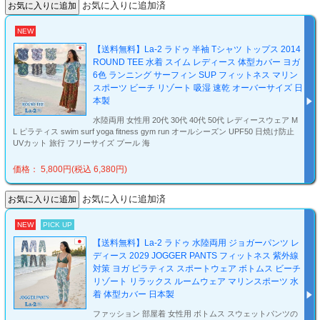
お気に入りに追加済
NEW
【送料無料】La-2 ラドゥ 半袖 Tシャツ トップス 2014
ROUND TEE 水着 スイム レディース 体型カバー ヨガ
6色 ランニング サーフィン SUP フィットネス マリン
スポーツ ビーチ リゾート 吸湿 速乾 オーバーサイズ 日
本製
水陸両用 女性用 20代 30代 40代 50代 レディースウェア M
L ピラティス swim surf yoga fitness gym run オールシーズン UPF50 日焼け防止
UVカット 旅行 フリーサイズ プール 海
価格： 5,800円(税込 6,380円)
お気に入りに追加済
NEW
PICK UP
【送料無料】La-2 ラドゥ 水陸両用 ジョガーパンツ レ
ディース 2029 JOGGER PANTS フィットネス 紫外線
対策 ヨガ ピラティス スポートウェア ボトムス ビーチ
リゾート リラックス ルームウェア マリンスポーツ 水
着 体型カバー 日本製
ファッション 部屋着 女性用 ボトムス スウェットパンツの