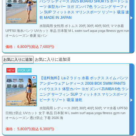
パンツ レディース 2025 BOARD SHORTS ボードショ
ーツ 体型カバー ヨガ ズンバ 7色 ランニング サーフィ
ン SUP フィットネス マリンスポーツ リゾート 吸湿 速
乾 MADE IN JAPAN
水陸両用 女性用 ボトムス 20代 30代 40代 50代 ママ水着
UPF50 海水パンツ UVカット 単品 日本製 M L swim surf aqua yoga fitness gym run
オールシーズン 春夏 短パン
価格： 6,800円(税込 7,480円)
お気に入りに追加済
NEW
PICK UP
【送料無料】La-2 ラドゥ 水着 ボックス スイム パンツ
アンダーウェア レディース 2008 BOX SWIM PANTS
ハイウエスト 体型カバー ヨガ ズンバ ZUMBA 6色 ラン
ニング サーフィン SUP フィットネス マリンスポーツ
ビーチ リゾート 吸湿 速乾
水陸両用 レディース 20代 30代 40代 50代 ママ水着 UPF50
日焼け防止 UVカット 女子 単品 日本製 M L swim surf aqua yoga fitness gym run
オールシーズン 透け防止 下着 2026 海
価格： 5,800円(税込 6,380円)