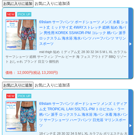
お気に入りに追加済
NEW
PICK UP
69slam サーフパンツ ボードショーツ メンズ 水着 ショ
ート丈 ミッドサイ丈 4WAYストレッチ 総柄 短め 海パ
ン 男性用 KOREK SSAKOR-PM コレック 柄パン 派手
ロックスラム 海水浴 海水パンツ ハーフパンツ マリン
スポーツ
mid thigh 短め ミディアム丈 28 30 32 34 S M L XL カラフル
サーフショーツ 総柄 サーフィン プール ビーチ 海 フェス アウトドア BBQ リゾー
ト おしゃれ ブランド 目立つ 個性的
価格： 12,000円(税込 13,200円)
お気に入りに追加済
NEW
PICK UP
69slam サーフパンツ ボードショーツ メンズ ミディア
ム丈 TROPICAL LAH SSLTCL-PM トロピカル・ラー
柄パン 派手 ロックスラム 海水浴 海パン 水着 海水パン
ツ サーフショーツ ハーフパンツ 日光浴 マリンスポー
ツ
18インチ丈 28 30 32 34 S M L XL カラフル ポリエステル 大