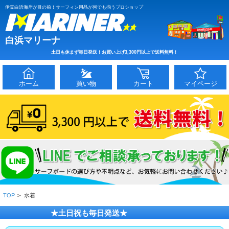
伊豆白浜海岸が目の前！サーフィン用品が何でも揃うプロショップ
白浜マリーナ
土日も休まず毎日発送！お買い上げ3,300円以上で送料無料！
ホーム
買い物
カート
マイページ
TOP
>
水着
★土日祝も毎日発送★