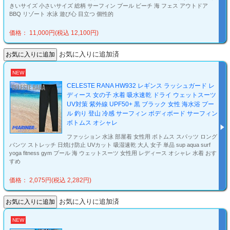
きいサイズ 小さいサイズ 総柄 サーフィン プール ビーチ 海 フェス アウトドア
BBQ リゾート 水泳 遊び心 目立つ 個性的
価格： 11,000円(税込 12,100円)
お気に入りに追加済
NEW
CELESTE RANA HW932 レギンス ラッシュガード レ
ディース 女の子 水着 吸水速乾 ドライ ウェットスーツ
UV対策 紫外線 UPF50+ 黒 ブラック 女性 海水浴 プー
ル 釣り 登山 冷感 サーフィン ボディボード サーフィン
ボトムス オシャレ
ファッション 水泳 部屋着 女性用 ボトムス スパッツ ロング
パンツ ストレッチ 日焼け防止 UVカット 吸湿速乾 大人 女子 単品 sup aqua surf
yoga fitness gym プール 海 ウェットスーツ 女性用 レディース オシャレ 水着 おす
すめ
価格： 2,075円(税込 2,282円)
お気に入りに追加済
NEW