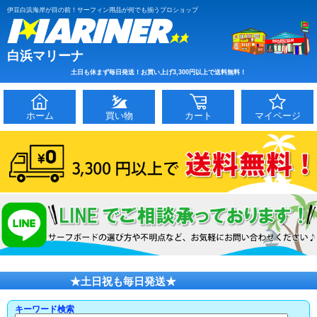
伊豆白浜海岸が目の前！サーフィン用品が何でも揃うプロショップ
白浜マリーナ
土日も休まず毎日発送！お買い上げ3,300円以上で送料無料！
ホーム
買い物
カート
マイページ
★土日祝も毎日発送★
キーワード検索