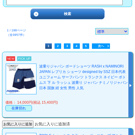
1 / 198ページ
（全3957件）
1
2
3
4
5
次へ
NEW
PICK UP
波乗りジャパン ボードショーツ RASH x NAMINORI
JAPAN レプリカ ショーツ designed by SSZ 日本代表
ユニフォーム サーフパンツ トランクス ネイビー ボト
ムス 下 ル ラッシュ 波乗り ジャパン ナミノリジャパン
日本 国旗 紺 女性 男性 人気
価格： 14,000円(税込 15,400円)
在庫切れ
お気に入りに追加済