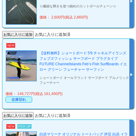
☆繊細な輝きを放つ細めのカットボールチェーン☆
価格： 2,600円(税込 2,860円)
お気に入りに追加済
NEW
【送料無料】ショートボード 5'9 チャネルアイランズ
フェブズフィッシュ サーフボード プラグタイプ
FUTURE ChannelIslands Feb’s Fish SurfBoards イエ
ロー グリーン フューチャー サーフィン
ショートボード オールラウンド サーフボード アルメリック
フューチャー
価格： 146,727円(税込 161,400円)
在庫切れ
お気に入りに追加済
NEW
PICK UP
白浜マリーナ オリジナル トートバッグ 伊豆 白浜 イラ