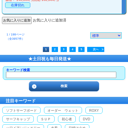
在庫切れ
お気に入りに追加済
1 / 198ページ
（全3957件）
1
2
3
4
5
次へ
★土日祝も毎日発送★
キーワード検索
注目キーワード
ソフトサーフボード
オーダー ウェット
ROXY
サーフキャップ
ＳＵＰ
初心者
DVD
ハワイアンジュエリー
水着
日焼け止め