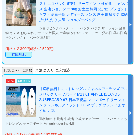
スト エコバック 波乗り サーフィン 下田 砂浜 キャンバ
ス 生地 ショルダー bag お土産 静岡 想い出 プレゼント
ギフト 伊豆半島 レディース メンズ 厚手 船底マチ 収納
折りたたみ 人気 ショルダーバッグ
ショッピングバッグ トートバッグ バック サーフィン 金目
鯛 キンメ おしゃれ デザイン 外国人 土産物 かわいい サーファー 父の日 母の日 肩
掛けバッグ エコバッグ 再利用
価格： 2,300円(税込 2,530円)
在庫切れ
お気に入りに追加済
NEW
PICK UP
【送料無料】ミッドレングス チャネルアイランズ アル
メリック サーフボード M23 CHANNEL ISLANDS
SURFBOARD 6'8 日本正規品 ファンボード サーフィ
ン チャンネルアイランド FCS2 プラグ ブランド おす
すめ 人気
送料無料 初級者 中級者 上級者 ビギナー エキスパート ミッ
ドレングス サーフボード Almerrick surfing 6.8
価格： 148,000円(税込 162,800円)