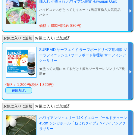
銭入れ 小物入れ ハワイアン雑貨 Hawaiian Quilt
ハイビスカスがとってもキュート♪当店直輸入人気商品
♪<br>
価格： 800円(税込 880円)
お気に入りに追加済
SURF AID サーフエイド サーフボードリペア用樹脂 ソ
ーラフィニッシュ / サーフボード修理剤 サーフィンア
クセサリー
★塗って太陽に当てるだけ！簡単ソーラーレジンリペア樹
脂★
価格： 1,200円(税込 1,320円)
在庫切れ
お気に入りに追加済
ハワイアンジュエリー 14K イエローゴールドチェーン
45cm シンガポール「ねじれタイプ」/ハワイアンアク
ササリー