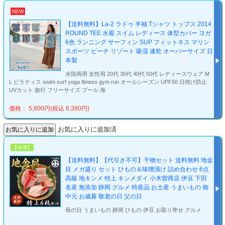
NEW
【送料無料】La-2 ラドゥ 半袖 Tシャツ トップス 2014
ROUND TEE 水着 スイム レディース 体型カバー ヨガ
6色 ランニング サーフィン SUP フィットネス マリン
スポーツ ビーチ リゾート 吸湿 速乾 オーバーサイズ 日
本製
水陸両用 女性用 20代 30代 40代 50代 レディースウェア M
L ピラティス swim surf yoga fitness gym run オールシーズン UPF50 日焼け防止
UVカット 旅行 フリーサイズ プール 海
価格： 5,800円(税込 6,380円)
お気に入りに追加済
【冷凍】
【送料無料】【代引き不可】干物セット 送料無料 地金
目 メガ盛り セット ひもの＆味噌漬け 詰め合わせ 6点
高級 地キンメ 特上 キンメダイ 小木曽商店 伊豆 下田
名産 無添加 静岡 グルメ 特産品 お土産 うまいもの 御
中元 お歳暮 敬老の日 父の日
母の日 うまいもの 静岡 ひもの 伊豆 お取り寄せ グルメ