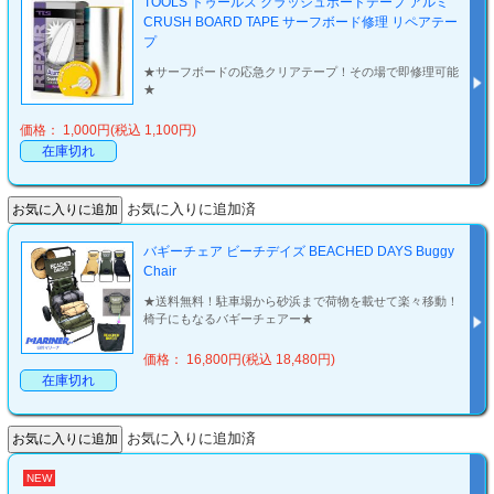
TOOLS トゥールス クラッシュボードテープ アルミ
CRUSH BOARD TAPE サーフボード修理 リペアテー
プ
★サーフボードの応急クリアテープ！その場で即修理可能
★
価格： 1,000円(税込 1,100円)
在庫切れ
お気に入りに追加済
バギーチェア ビーチデイズ BEACHED DAYS Buggy
Chair
★送料無料！駐車場から砂浜まで荷物を載せて楽々移動！
椅子にもなるバギーチェアー★
価格： 16,800円(税込 18,480円)
在庫切れ
お気に入りに追加済
NEW