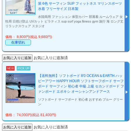
策 6色 サーフィン SUP フィットネス マリンスポーツ
水着 フリーサイズ 日本製
水陸両用 ファッション 体型カバー 部屋着 ルームウェア 女
性用 日焼け防止 UVカット ピラティス sup surf yoga fitness gym 旅行 海 ロング丈
リラックスウェア スタジオ
価格： 8,800円(税込 9,680円)
在庫切れ
お気に入りに追加済
NEW
PICK UP
【送料無料】ソフトボード 8'0 OCEAN＆EARTH ハッ
ピーアワー HAPPY HOUR ソフトサーフボード サーフ
ボード サーフィン 初心者 中級 上級 セカンドボード フ
ァンボード エポキシ オーシャンアンドアース
ソフトボード サーフボード 初心者 おすすめ ブルー グリー
ン
価格： 74,000円(税込 81,400円)
お気に入りに追加済