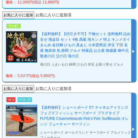
価格： 11,000円(税込 11,880円)
お気に入りに追加済
【冷凍】
【送料無料】【代引き不可】干物セット 送料無料 詰め
合せ 地金目 セット 4枚 高級 地キンメ 特上 キンメダイ
きんめ 金目鯛 ひもの 真あじ 小木曽商店 伊豆 下田 名
産 無添加 魚 静岡 グルメ 特産品 お土産 御歳暮 御中元
敬老の日 父の日 母の日
母の日 うまいもの 静岡 ひもの 伊豆 お取り寄せ グルメ
価格： 5,537円(税込 5,980円)
お気に入りに追加済
NEW
PICK UP
【送料無料】ショートボード 5'7 チャネルアイランズ
フェブズフィッシュ サーフボード プラグタイプ
FUTURE ChannelIslands Feb’s Fish SurfBoards オレ
ンジ フューチャー サーフィン
ショートボード オールラウンド サーフボード アルメリック
フューチャー