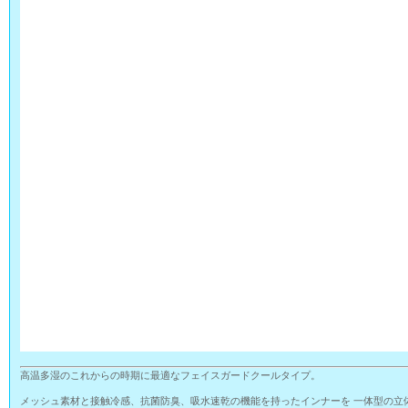
高温多湿のこれからの時期に最適なフェイスガードクールタイプ。
メッシュ素材と接触冷感、抗菌防臭、吸水速乾の機能を持ったインナーを 一体型の立