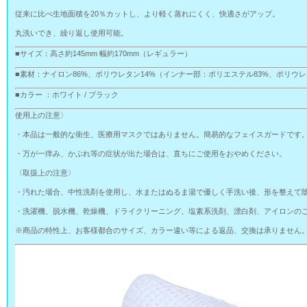
従来に比べ生地面積を20％カットし、より軽く蒸れにくく、快適さがアップ。
丸洗いでき、繰り返し使用可能。
■サイズ：高さ約145mm 幅約170mm（レギュラー）
■素材：ナイロン86%、ポリウレタン14%（インナー部：ポリエステル83%、ポリウレ
■カラー ：ホワイト / ブラック
使用上の注意〉
・本品は一般的な衛生、医療用マスクではありません。簡易的なフェイスガードです
・万が一痒み、かぶれ等の症状が出た場合は、直ちにご使用をおやめください。
〈取扱上の注意〉
・汚れた場合、中性洗剤を使用し、水またはぬるま湯で優しく手洗い後、形を整えて
・洗濯機、脱水機、乾燥機、ドライクリーニング、塩素系洗剤、漂白剤、アイロンの
※商品の特性上、お客様都合のサイズ、カラー違い等による返品、交換は承りません