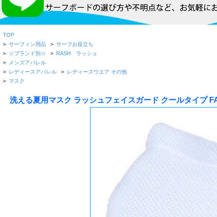
TOP
>
サーフィン用品
>
サーフお役立ち
>
☆ブランド別☆
>
RASH ラッシュ
>
メンズアパレル
>
レディースアパレル
>
レディースウエア その他
>
マスク
洗える夏用マスク ラッシュフェイスガード クールタイプ FACE