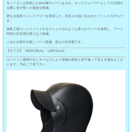
今シーズンは首前に1.0mm厚のパーツを入れ、ネックウォーマーとしての活用す
る際に首や顎への負担を軽減。
更なる装着ストレスフリーを実現した、日本人の顔に合わせたフィットモデルで
す。
福島工場でハンドメイドするマシュマロのような柔らかラバーを使用し、フード
特有の圧迫感を限りなく軽減。
こめかみ部分水返しパーツ装備。安心の日本製です。
【サイズ】・M(56-59cm) ・L(58-61cm)
※パソコン環境やモニターなどにより実物の色味と若干違って見える場合もござ
います。予めご了承下さい。