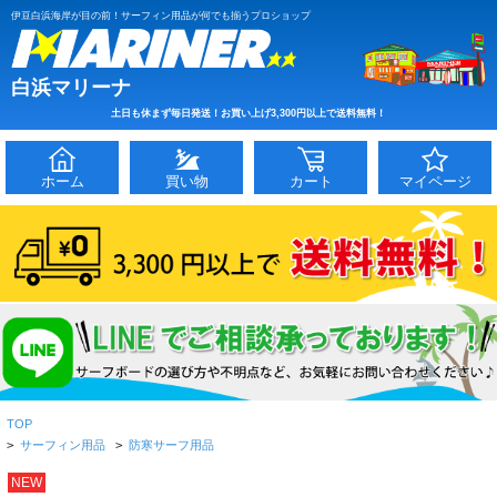
伊豆白浜海岸が目の前！サーフィン用品が何でも揃うプロショップ
白浜マリーナ
土日も休まず毎日発送！お買い上げ3,300円以上で送料無料！
ホーム
買い物
カート
マイページ
TOP
>
サーフィン用品
>
防寒サーフ用品
NEW