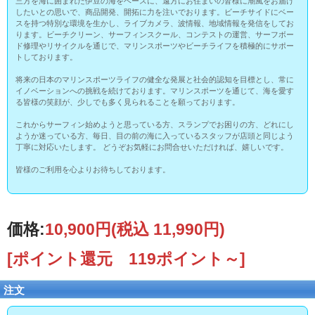
三方を海に囲まれた伊豆の海をベースに、遠方にお住まいの皆様に潮風をお届け
したいとの思いで、商品開発、開拓に力を注いでおります。ビーチサイドにベー
スを持つ特別な環境を生かし、ライブカメラ、波情報、地域情報を発信をしてお
ります。ビーチクリーン、サーフィンスクール、コンテストの運営、サーフボー
ド修理やリサイクルを通じで、マリンスポーツやビーチライフを積極的にサポー
トしております。
将来の日本のマリンスポーツライフの健全な発展と社会的認知を目標とし、常に
イノベーションへの挑戦を続けております。マリンスポーツを通じて、海を愛す
る皆様の笑顔が、少しでも多く見られることを願っております。
これからサーフィン始めようと思っている方、スランプでお困りの方、どれにし
ようか迷っている方、毎日、目の前の海に入っているスタッフが店頭と同じよう
丁寧に対応いたします。 どうぞお気軽にお問合せいただければ、嬉しいです。
皆様のご利用を心よりお待ちしております。
価格:
10,900円
(税込 11,990円)
[ポイント還元 119ポイント～]
注文