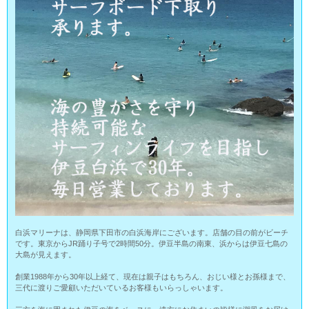
白浜マリーナは、静岡県下田市の白浜海岸にございます。店舗の目の前がビーチ
です。東京からJR踊り子号で2時間50分。伊豆半島の南東、浜からは伊豆七島の
大島が見えます。
創業1988年から30年以上経て、現在は親子はもちろん、おじい様とお孫様まで、
三代に渡りご愛顧いただいているお客様もいらっしゃいます。