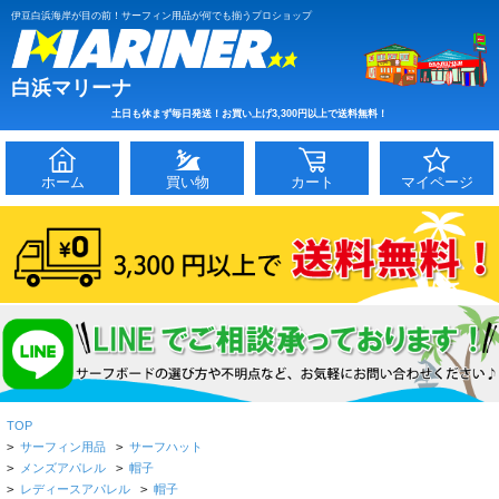
伊豆白浜海岸が目の前！サーフィン用品が何でも揃うプロショップ
白浜マリーナ
土日も休まず毎日発送！お買い上げ3,300円以上で送料無料！
ホーム
買い物
カート
マイページ
TOP
>
サーフィン用品
>
サーフハット
>
メンズアパレル
>
帽子
>
レディースアパレル
>
帽子