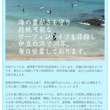
白浜マリーナは、静岡県下田市の白浜海岸にございます。店舗の目の前がビーチ
です。東京からJR踊り子号で2時間50分。伊豆半島の南東、浜からは伊豆七島の
大島が見えます。
創業1988年から30年以上経て、現在は親子はもちろん、おじい様とお孫様まで、
三代に渡りご愛顧いただいているお客様もいらっしゃいます。
三方を海に囲まれた伊豆の海をベースに、遠方にお住まいの皆様に潮風をお届け
したいとの思いで、商品開発、開拓に力を注いでおります。ビーチサイドにベー
スを持つ特別な環境を生かし、ライブカメラ、波情報、地域情報を発信をしてお
ります。ビーチクリーン、サーフィンスクール、コンテストの運営、サーフボー
ド修理やリサイクルを通じで、マリンスポーツやビーチライフを積極的にサポー