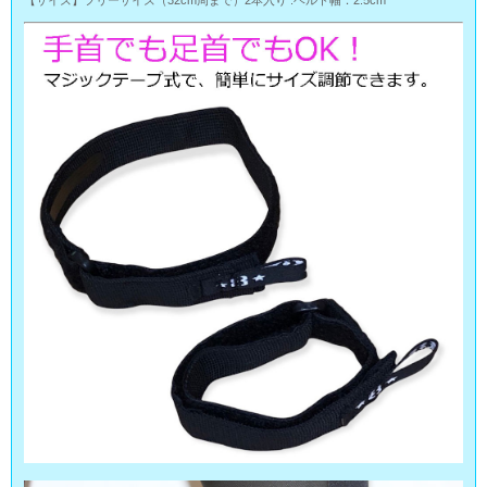
【サイズ】フリーサイズ（32cm周まで）2本入り .ベルト幅：2.5cm