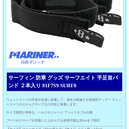
サーフィン 防寒 グッズ サーフエイト 手足首バ
ンド ２本入り 81F7S9 SURF8
ウェットスーツの手首や足首に装着して、浸水を軽減させ保温性アップ！ ウェッ
トスーツの上からグローブ入口付近に装着します。
サイズ調節が簡単な、ベルクロジャージ アジャスタブル仕様
ブーツやグローブを装着した上からでも使用可能な32cmまで対応