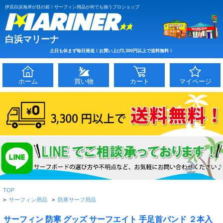
伊豆白浜海岸が目の前！サーフィン用品が何でも揃うプロショップ
白浜マリーナ
土日も休まず毎日発送！お買い上げ3,300円以上で送料無料！
ホーム
買い物
カート
マイページ
TOP
>
サーフィン用品
>
防寒サーフ用品
サーフィン 防寒 グッズ サーフエイト 手足首バンド ２本入