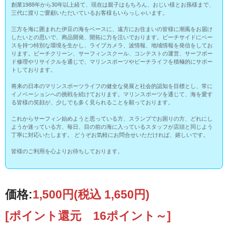
創業1988年から30年以上経て、現在は親子はもちろん、おじい様とお孫様まで、
三代に渡りご愛顧いただいているお客様もいらっしゃいます。
三方を海に囲まれた伊豆の海をベースに、遠方にお住まいの皆様に潮風をお届け
したいとの思いで、商品開発、開拓に力を注いでおります。ビーチサイドにベー
スを持つ特別な環境を生かし、ライブカメラ、波情報、地域情報を発信をしてお
ります。ビーチクリーン、サーフィンスクール、コンテストの運営、サーフボー
ド修理やリサイクルを通じで、マリンスポーツやビーチライフを積極的にサポー
トしております。
将来の日本のマリンスポーツライフの健全な発展と社会的認知を目標とし、常に
イノベーションへの挑戦を続けております。マリンスポーツを通じて、海を愛す
る皆様の笑顔が、少しでも多く見られることを願っております。
これからサーフィン始めようと思っている方、スランプでお困りの方、どれにし
ようか迷っている方、毎日、目の前の海に入っているスタッフが店頭と同じよう
丁寧に対応いたします。 どうぞお気軽にお問合せいただければ、嬉しいです。
皆様のご利用を心よりお待ちしております。
価格:
1,500円
(税込 1,650円)
[ポイント還元 16ポイント～]