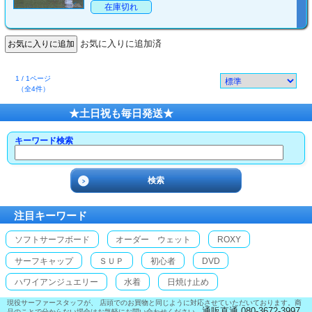
在庫切れ
お気に入りに追加済
1 / 1ページ
（全4件）
★土日祝も毎日発送★
キーワード検索
注目キーワード
ソフトサーフボード
オーダー ウェット
ROXY
サーフキャップ
ＳＵＰ
初心者
DVD
ハワイアンジュエリー
水着
日焼け止め
現役サーファースタッフが、 店頭でのお買物と同じように対応させていただいております。商
通販直通 080-3672-3997
品のことで分からない場合はお気軽にお問い合わせください。