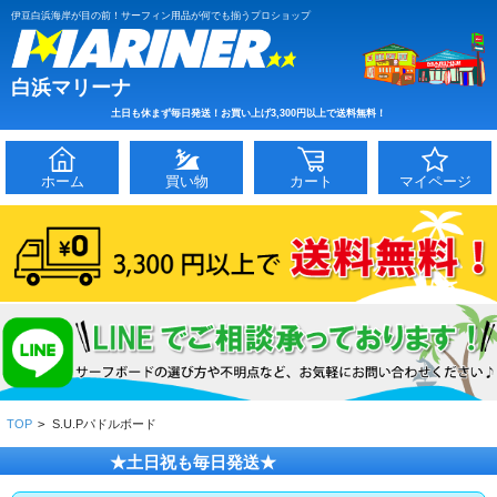
伊豆白浜海岸が目の前！サーフィン用品が何でも揃うプロショップ
白浜マリーナ
土日も休まず毎日発送！お買い上げ3,300円以上で送料無料！
ホーム
買い物
カート
マイページ
TOP
>
S.U.Pパドルボード
★土日祝も毎日発送★