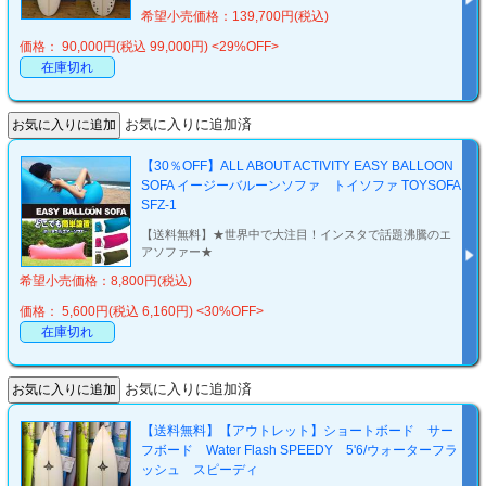
希望小売価格：139,700円(税込)
価格： 90,000円(税込 99,000円)
<29%OFF>
在庫切れ
お気に入りに追加済
【30％OFF】ALL ABOUT ACTIVITY EASY BALLOON
SOFA イージーバルーンソファ トイソファ TOYSOFA
SFZ-1
【送料無料】★世界中で大注目！インスタで話題沸騰のエ
アソファー★
希望小売価格：8,800円(税込)
価格： 5,600円(税込 6,160円)
<30%OFF>
在庫切れ
お気に入りに追加済
【送料無料】【アウトレット】ショートボード サー
フボード Water Flash SPEEDY 5'6/ウォーターフラ
ッシュ スピーディ