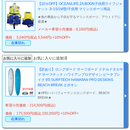
【10％OFF】OCEANLIFE ZA BOON子供用ライフジャ
ケット Jr-1S/1M型/子供用 マリンスポーツ用品
★海の事故から子供を守るマリンスポーツ、アウトドアに
最適★
メーカー希望小売価格：6,160円(税込)
価格： 5,040円(税込 5,544円)
<10%OFF>
在庫切れ
お気に入りに追加済
【訳あり】ロングボード サーフボード ドナルドタカヤ
マ サーフテック ハワイアンプロデザイン ビーチブレ
イク 9'0 SURFTECH HAWAIIAN PRO DESIGNS
BEACH BREAK エポキシ
★HPDハイパフォーマンスロングボード、BEACH
BREAK★
希望小売価格：214,500円(税込)
価格： 175,500円(税込 193,050円)
<10%OFF>
在庫切れ