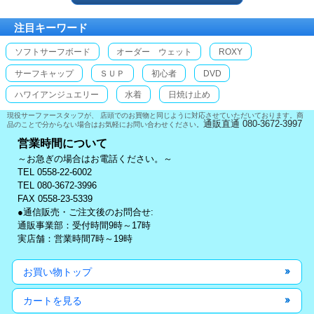
注目キーワード
ソフトサーフボード
オーダー ウェット
ROXY
サーフキャップ
ＳＵＰ
初心者
DVD
ハワイアンジュエリー
水着
日焼け止め
現役サーファースタッフが、 店頭でのお買物と同じように対応させていただいております。商
通販直通 080-3672-3997
品のことで分からない場合はお気軽にお問い合わせください。
営業時間について
～お急ぎの場合はお電話ください。～
TEL 0558-22-6002
TEL 080-3672-3996
FAX 0558-23-5339
●通信販売・ご注文後のお問合せ:
通販事業部：受付時間9時～17時
実店舗：営業時間7時～19時
お買い物トップ
カートを見る