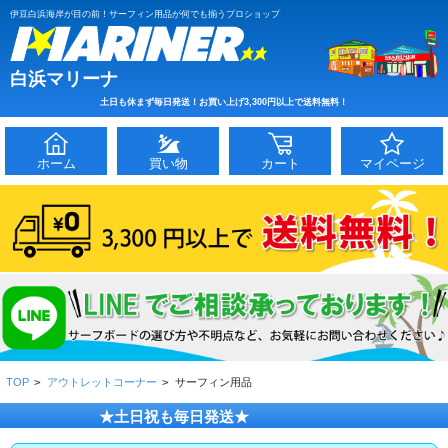
伊豆白浜海岸が目の前！サーフィン用品が何でも揃うプロショップ
白浜マリーナ
土日も休まず毎日発送！お買い上げ3,300円以上で送料無料！
ホーム
買い物
カート
マイページ
TOP
>
アウトレットコーナー
>
サーフィン用品
★土日祝も毎日発送★