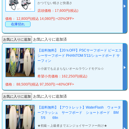
かつてない軽さと快適さ
店頭価格：17,600円(税込)
価格： 12,800円(税込 14,080円)
<20%OFF>
在庫切れ
お気に入りに追加済
【送料無料】【20％OFF】PSCサーフボード ピーエス
シーサーフボード PHANTOM 5'11/ショードボード サ
ーフィン
☆小波でも止まらないオールラウンドモデル☆
希望小売価格：162,250円(税込)
価格： 88,500円(税込 97,350円)
<40%OFF>
お気に入りに追加済
【送料無料】【アウトレット】WaterFlash ウォータ
ーフラッシュ サーフボード ショートボード BM
5'6 6fin
★初級～上級者までエンジョイサーファー向け★