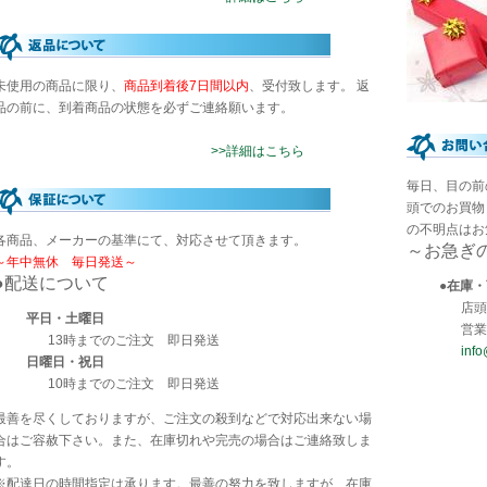
未使用の商品に限り、
商品到着後7日間以内
、受付致します。 返
品の前に、到着商品の状態を必ずご連絡願います。
>>詳細はこちら
毎日、目の前
頭でのお買物
の不明点はお
各商品、メーカーの基準にて、対応させて頂きます。
～お急ぎ
～年中無休 毎日発送～
●配送について
●在庫
店頭T
平日・土曜日
営業
13時までのご注文 即日発送
info
日曜日・祝日
10時までのご注文 即日発送
最善を尽くしておりますが、ご注文の殺到などで対応出来ない場
合はご容赦下さい。また、在庫切れや完売の場合はご連絡致しま
す。
※配達日の時間指定は承ります。最善の努力を致しますが、在庫