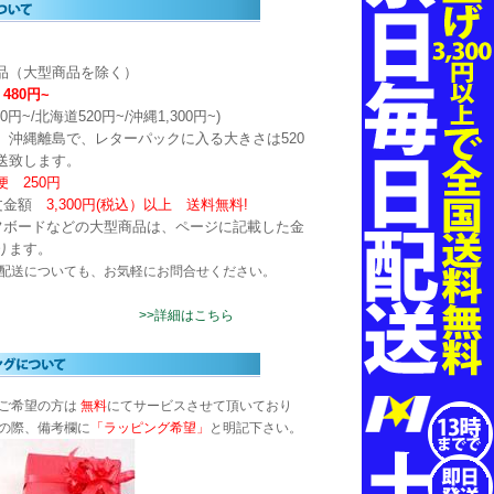
品（大型商品を除く）
480円~
0円~/北海道520円~/沖縄1,300円~)
、沖縄離島で、レターパックに入る大きさは520
発送致します。
 250円
文金額
3,300円(税込）以上
送料無料!
フボードなどの大型商品は、ページに記載した金
ります。
配送についても、お気軽にお問合せください。
>>詳細はこちら
ご希望の方は
無料
にてサービスさせて頂いており
の際、備考欄に
「ラッピング希望」
と明記下さい。