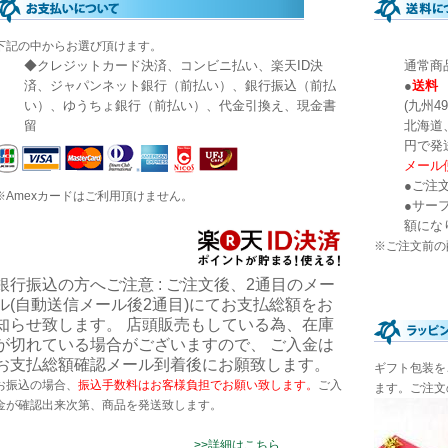
下記の中からお選び頂けます。
◆クレジットカード決済、コンビニ払い、楽天ID決
通常商
済、ジャパンネット銀行（前払い）、銀行振込（前払
●
送料 
い）、ゆうちょ銀行（前払い）、代金引換え、現金書
(九州49
留
北海道
円で
メール便
●ご注
※Amexカードはご利用頂けません。
●サー
額にな
※ご注文前の
銀行振込の方へご注意 : ご注文後、2通目のメー
ル(自動送信メール後2通目)にてお支払総額をお
知らせ致します。 店頭販売もしている為、在庫
が切れている場合がございますので、 ご入金は
お支払総額確認メール到着後にお願致します。
ギフト包装を
お振込の場合、
振込手数料はお客様負担でお願い致します。
ご入
ます。ご注文
金が確認出来次第、商品を発送致します。
>>詳細はこちら