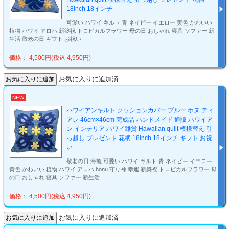
18inch 18インチ
可愛い ハワイ キルト 青 ネイビー イエロー 黄色 かわいい
植物 ハワイ アロハ 新築祝 トロピカルフラワー 母の日 おしゃれ 寝具 ソファー 新
生活 敬老の日 ギフト お祝い
価格： 4,500円(税込 4,950円)
お気に入りに追加済
NEW
ハワイアンキルト クッションカバー ブルー ホヌ ティ
アレ 46cm×46cm 完成品 ハンドメイド 通販 ハワイア
ン インテリア ハワイ雑貨 Hawaiian quilt 模様替え 引
っ越し プレゼント 花柄 18inch 18インチ ギフト お祝
い
敬老の日 海亀 可愛い ハワイ キルト 青 ネイビー イエロー
黄色 かわいい 植物 ハワイ アロハ honu 守り神 幸運 新築祝 トロピカルフラワー 母
の日 おしゃれ 寝具 ソファー 新生活
価格： 4,500円(税込 4,950円)
お気に入りに追加済