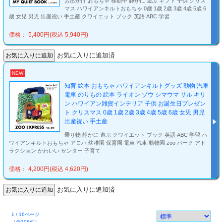
お出かけ おもちゃ 移動中 静かに 遊ぶ ギフト 子供 クリス
マス ハワイアンキルトおもちゃ 0歳 1歳 2歳 3歳 4歳 5歳 6
歳 女児 男児 出産祝い 手土産 クワイエット ブック 英語 ABC 学習
価格： 5,400円(税込 5,940円)
お気に入りに追加済
NEW
知育 絵本 おもちゃ ハワイアンキルトグッズ 動物 汽車
電車 のりもの 絵本 ライオン ゾウ シマウマ サル キリ
ン ハワイアン雑貨インテリア 子供 お誕生日プレゼン
ト クリスマス 0歳 1歳 2歳 3歳 4歳 5歳 6歳 女児 男児
出産祝い 手土産
乗り物 静かに 遊ぶ クワイエット ブック 英語 ABC 学習 ハ
ワイアンキルトおもちゃ アロハ 幼稚園 保育園 電車 汽車 動物園 zoo パーク アト
ラクション かわいい センター 子育て
価格： 4,200円(税込 4,620円)
お気に入りに追加済
1 / 16ページ
（全306件）