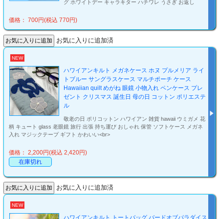
グ ホワイトデー キャラキター ハチワレ うさぎ お返し
価格： 700円(税込 770円)
お気に入りに追加済
NEW
ハワイアンキルト メガネケース ホヌ プルメリア ライ
トブルー サングラスケース マルチポーチ ケース
Hawaiian quilt めがね 眼鏡 小物入れ ペンケース プレ
ゼント クリスマス 誕生日 母の日 コットン ポリエステ
ル
敬老の日 ポリコットン ハワイアン 雑貨 hawaii ウミガメ 花
柄 キュート glass 老眼鏡 旅行 出張 持ち運び おしゃれ 保管 ソフトケース メガネ
入れ マジックテープ ギフト かわいい<br>
価格： 2,200円(税込 2,420円)
在庫切れ
お気に入りに追加済
NEW
ハワイアンキルト トートバッグ バードオブパラダイス