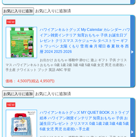
お気に入りに追加済
NEW
ハワイアンキルトグッズ My Calendar カレンダー ハワ
イアン雑貨インテリア 知育おもちゃ 子供 お誕生日プ
レゼント クリスマス スケジュール タペストリー ギフ
ト ワッペン 太陽 くもり 雪 雨 傘 月 曜日 春 夏 秋 冬 西
暦 2024 2025 2026
お出かけ おもちゃ 移動中 静かに 遊ぶ ギフト 子供 クリス
マス ハワイアンキルトおもちゃ 0歳 1歳 2歳 3歳 4歳 5歳 6歳 女児 男児 出産祝い
手土産 クワイエット ブック 英語 ABC 学習
価格： 4,500円(税込 4,950円)
お気に入りに追加済
NEW
ハワイアンキルトグッズ MY QUIET BOOK ストライブ
絵本 ハワイアン雑貨インテリア 知育おもちゃ 子供 お
誕生日プレゼント クリスマス 0歳 1歳 2歳 3歳 4歳 5歳
6歳 女児 男児 出産祝い 手土産