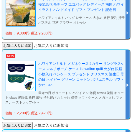
極楽鳥花 モチーフ エコバッグ レディース 南国 ハワイ
イラスト ハンドメイド ギフト プレゼント 記念日
ハワイアンキルト バッグ レディース 大きめ 旅行 便利 携帯
パステル 花柄 フラワー オシャレ
価格： 9,000円(税込 9,900円)
お気に入りに追加済
NEW
ハワイアンキルト メガネケース 2カラー サングラスケ
ース マルチポーチ ケース Hawaiian quilt めがね 眼鏡
小物入れ ペンケース プレゼント クリスマス 誕生日 母
の日 ネイビー グリーン コットン ポリエステル ギフト
かわいい
敬老の日 ポリコットン ハワイアン 雑貨 hawaii 花柄 キュー
ト glass 老眼鏡 旅行 出張 持ち運び おしゃれ 保管 ソフトケース メガネ入れ ファ
スナー ストラップ<br>
価格： 2,200円(税込 2,420円)
お気に入りに追加済