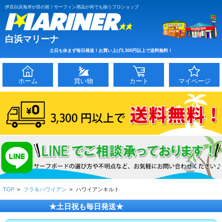
伊豆白浜海岸が目の前！サーフィン用品が何でも揃うプロショップ
白浜マリーナ
土日も休まず毎日発送！お買い上げ3,300円以上で送料無料！
ホーム
買い物
カート
マイページ
TOP
>
フラ＆ハワイアン
>
ハワイアンキルト
★土日祝も毎日発送★