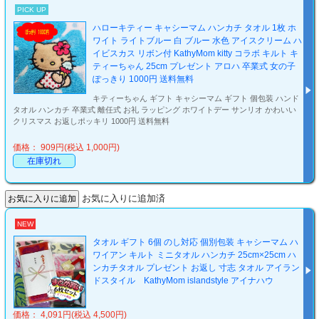
PICK UP
ハローキティー キャシーマム ハンカチ タオル 1枚 ホ
ワイト ライトブルー 白 ブルー 水色 アイスクリーム ハ
イビスカス リボン付 KathyMom kitty コラボ キルト キ
ティーちゃん 25cm プレゼント アロハ 卒業式 女の子
ぽっきり 1000円 送料無料
キティーちゃん ギフト キャシーマム ギフト 個包装 ハンド
タオル ハンカチ 卒業式 離任式 お礼 ラッピング ホワイトデー サンリオ かわいい
クリスマス お返しポッキリ 1000円 送料無料
価格： 909円(税込 1,000円)
在庫切れ
お気に入りに追加済
NEW
タオル ギフト 6個 のし対応 個別包装 キャシーマム ハ
ワイアン キルト ミニタオル ハンカチ 25cm×25cm ハ
ンカチタオル プレゼント お返し 寸志 タオル アイラン
ドスタイル KathyMom islandstyle アイナハウ
価格： 4,091円(税込 4,500円)