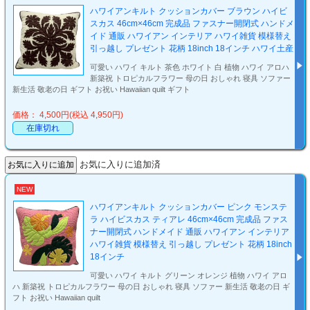
ハワイアンキルト クッションカバー ブラウン ハイビ
スカス 46cm×46cm 完成品 ファスナー開閉式 ハンドメ
イド 通販 ハワイアン インテリア ハワイ雑貨 模様替え
引っ越し プレゼント 花柄 18inch 18インチ ハワイ土産
可愛い ハワイ キルト 茶色 ホワイト 白 植物 ハワイ アロハ
新築祝 トロピカルフラワー 母の日 おしゃれ 寝具 ソファー
新生活 敬老の日 ギフト お祝い Hawaiian quilt ギフト
価格： 4,500円(税込 4,950円)
在庫切れ
お気に入りに追加済
NEW
ハワイアンキルト クッションカバー ピンク モンステ
ラ ハイビスカス ティアレ 46cm×46cm 完成品 ファス
ナー開閉式 ハンドメイド 通販 ハワイアン インテリア
ハワイ雑貨 模様替え 引っ越し プレゼント 花柄 18inch
18インチ
可愛い ハワイ キルト グリーン オレンジ 植物 ハワイ アロ
ハ 新築祝 トロピカルフラワー 母の日 おしゃれ 寝具 ソファー 新生活 敬老の日 ギ
フト お祝い Hawaiian quilt