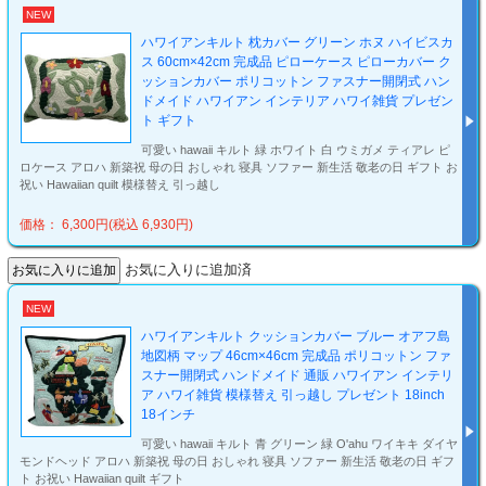
NEW
ハワイアンキルト 枕カバー グリーン ホヌ ハイビスカ
ス 60cm×42cm 完成品 ピローケース ピローカバー ク
ッションカバー ポリコットン ファスナー開閉式 ハン
ドメイド ハワイアン インテリア ハワイ雑貨 プレゼン
ト ギフト
可愛い hawaii キルト 緑 ホワイト 白 ウミガメ ティアレ ピ
ロケース アロハ 新築祝 母の日 おしゃれ 寝具 ソファー 新生活 敬老の日 ギフト お
祝い Hawaiian quilt 模様替え 引っ越し
価格： 6,300円(税込 6,930円)
お気に入りに追加済
NEW
ハワイアンキルト クッションカバー ブルー オアフ島
地図柄 マップ 46cm×46cm 完成品 ポリコットン ファ
スナー開閉式 ハンドメイド 通販 ハワイアン インテリ
ア ハワイ雑貨 模様替え 引っ越し プレゼント 18inch
18インチ
可愛い hawaii キルト 青 グリーン 緑 O'ahu ワイキキ ダイヤ
モンドヘッド アロハ 新築祝 母の日 おしゃれ 寝具 ソファー 新生活 敬老の日 ギフ
ト お祝い Hawaiian quilt ギフト