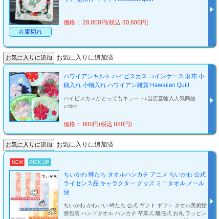
価格： 28,000円(税込 30,800円)
在庫切れ
お気に入りに追加済
ハワイアンキルト ハイビスカス コインケース 財布 小
銭入れ 小物入れ ハワイアン雑貨 Hawaiian Quilt
ハイビスカスがとってもキュート♪当店直輸入人気商品
♪<br>
価格： 800円(税込 880円)
お気に入りに追加済
NEW
PICK UP
ちいかわ 蜂たち タオルハンカチ アニメ ちいかわ 公式
ライセンス品 キャラクター グッズ ミニタオル メール
便
ちいかわ かわいい 蜂たち 公式 ギフト ギフト タオル美術館
個包装 ハンドタオル ハンカチ 卒業式 離任式 お礼 ラッピン