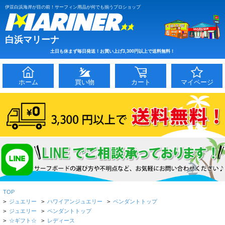
伊豆白浜海岸が目の前！サーフィン用品が何でも揃うプロショップ
白浜マリーナ
土日も休まず毎日発送！お買い上げ3,300円以上で送料無料！
ホーム
買い物
カート
マイページ
TOP
>
ジュエリー
>
ハワイアンジュエリー
>
ペンダントトップ
>
ジュエリー
>
ペンダントトップ
>
☆ギフト☆
>
レディース