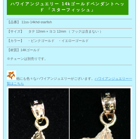
ハワイアンジュエリー 14kゴールドペンダントヘッ
ド 「スターフィッシュ」
【品番】 11ss-14khd-starfish
【サイズ】 タテ 12mm × ヨコ 12mm （ フックは含まない ）
【カラー】 ・ピンクゴールド ・イエローゴールド
【材質】14Kゴールド
※チェーンは別売りです。
他にも色々なハワイアンジュエリーがございます。
ハワイアンジュエリー一
覧はこちら