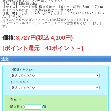
女の子には超オススメの可愛いヘッドです！
【品 番】12fw-hj-scharm
【サイズ】・ヘッド全長 横 約0.9cm～1.0ｃｍ 縦 約1.5cm～1.7ｃｍ
※イニシャルによって多少の誤差はご了承下さい。
【素 材】・シルバー925 【イニシャル】・ C / E /J / K / N / S / T / Y /
A / H / M / R /
※イニシャルペンダントトップのみの販売となっております。
「フラワージルコニア」シルバー、チェーンは別売りとなっておりま
す。
価格:
3,727円
(税込 4,100円)
[ポイント還元 41ポイント～]
注文
ご選択ください：
イニシャル：
在庫:
－
購入数：
個