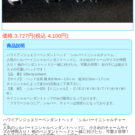
価格:3,727円(税込 4,100円)
商品説明
ハワイアンジュエリーペンダントヘッド 「シルバーイニシャルチャーム」
人気のシルバーイニシャルペンダントヘッドに、小さめのチャームサイズが仲間
入り！ 他のペンダントヘッドと一緒に付けたら、可愛さ倍増！ 女の子には超オス
スメの可愛いヘッドです！
【品 番】12fw-hj-scharm
【サイズ】・ヘッド全長 横 約0.9cm～1.0ｃｍ 縦 約1.5cm～1.7ｃｍ
※イニシャルによって多少の誤差はご了承下さい。
【素 材】・シルバー925 【イニシャル】・ C / E /J / K / N / S / T / Y / A / H / M /
R /
※イニシャルペンダントトップのみの販売となっております。
「フラワージルコニア」シルバー、チェーンは別売りとなっております。
ハワイアンジュエリーペンダントヘッド 「シルバーイニシャルチャー
ム」
人気のシルバーイニシャルペンダントヘッドに、小さめのチャームサイ
ズが仲間入り！ 他のペンダントヘッドと一緒に付けたら、可愛さ倍増！