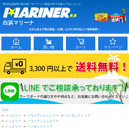
伊豆白浜海岸が目の前！サーフィン用品が何でも揃うプロショップ
白浜マリーナ
土日も休まず毎日発送！お買い上げ3,300円以上で送料無料！
ホーム
買い物
カート
マイページ
TOP
>
ジュエリー
>
ハワイアンジュエリー
>
ペンダントトップ
>
ジュエリー
>
ハワイアンジュエリー
>
ジュエリー
>
ペンダントトップ