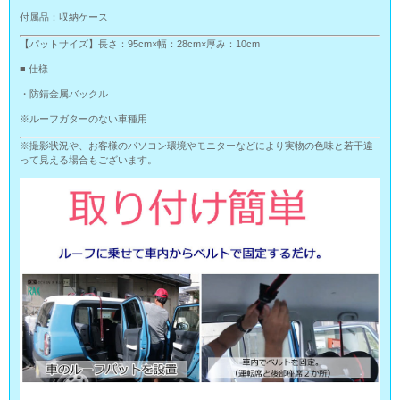
付属品：収納ケース
【パットサイズ】長さ：95cm×幅：28cm×厚み：10cm
■ 仕様
・防錆金属バックル
※ルーフガターのない車種用
※撮影状況や、お客様のパソコン環境やモニターなどにより実物の色味と若干違
って見える場合もございます。