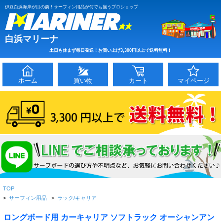
伊豆白浜海岸が目の前！サーフィン用品が何でも揃うプロショップ
白浜マリーナ
土日も休まず毎日発送！お買い上げ3,300円以上で送料無料！
ホーム
買い物
カート
マイページ
TOP
>
サーフィン用品
>
ラック/キャリア
ロングボード用 カーキャリア ソフトラック オーシャンアン