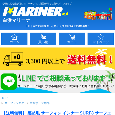
伊豆白浜海岸が目の前！サーフィン用品が何でも揃うプロショップ
白浜マリーナ
土日も休まず毎日発送！お買い上げ3,300円以上で送料無料！
ホーム
買い物
カート
マイページ
TOP
>
サーフィン用品
>
防寒サーフ用品
【送料無料】 裏起毛 サーフィン インナー SURF8 サーフエ