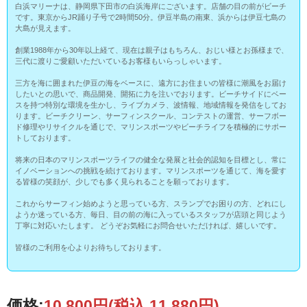
白浜マリーナは、静岡県下田市の白浜海岸にございます。店舗の目の前がビーチ
です。東京からJR踊り子号で2時間50分。伊豆半島の南東、浜からは伊豆七島の
大島が見えます。
創業1988年から30年以上経て、現在は親子はもちろん、おじい様とお孫様まで、
三代に渡りご愛顧いただいているお客様もいらっしゃいます。
三方を海に囲まれた伊豆の海をベースに、遠方にお住まいの皆様に潮風をお届け
したいとの思いで、商品開発、開拓に力を注いでおります。ビーチサイドにベー
スを持つ特別な環境を生かし、ライブカメラ、波情報、地域情報を発信をしてお
ります。ビーチクリーン、サーフィンスクール、コンテストの運営、サーフボー
ド修理やリサイクルを通じで、マリンスポーツやビーチライフを積極的にサポー
トしております。
将来の日本のマリンスポーツライフの健全な発展と社会的認知を目標とし、常に
イノベーションへの挑戦を続けております。マリンスポーツを通じて、海を愛す
る皆様の笑顔が、少しでも多く見られることを願っております。
これからサーフィン始めようと思っている方、スランプでお困りの方、どれにし
ようか迷っている方、毎日、目の前の海に入っているスタッフが店頭と同じよう
丁寧に対応いたします。 どうぞお気軽にお問合せいただければ、嬉しいです。
皆様のご利用を心よりお待ちしております。
価格:
10,800円
(税込 11,880円)