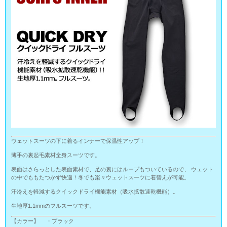
ウェットスーツの下に着るインナーで保温性アップ！
薄手の裏起毛素材全身スーツです。
表面はさらっとした表面素材で、足の裏にはループもついているので、 ウェット
の中でももたつかず快適！冬でも楽々ウェットスーツに着替えが可能。
汗冷えを軽減するクイックドライ機能素材（吸水拡散速乾機能）。
生地厚1.1mmのフルスーツです。
【カラー】 ・ブラック