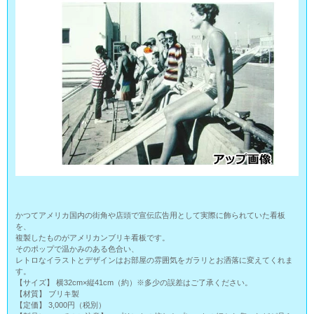
かつてアメリカ国内の街角や店頭で宣伝広告用として実際に飾られていた看板
を、
複製したものがアメリカンブリキ看板です。
そのポップで温かみのある色合い、
レトロなイラストとデザインはお部屋の雰囲気をガラリとお洒落に変えてくれま
す。
【サイズ】 横32cm×縦41cm（約）※多少の誤差はご了承ください。
【材質】 ブリキ製
【定価】 3,000円（税別）