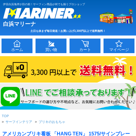
伊豆白浜海岸が目の前！サーフィン用品が何でも揃うプロショップ
白浜マリーナ
土日も休まず毎日発送！お買い上げ3,300円以上で送料無料！
ホーム
買い物
カート
マイページ
TOP
>
サーフインテリア
>
ブリキのおもちゃ
アメリカンブリキ看板 「HANG TEN」 1575/サインプレー