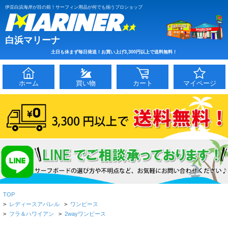
伊豆白浜海岸が目の前！サーフィン用品が何でも揃うプロショップ
白浜マリーナ
土日も休まず毎日発送！お買い上げ3,300円以上で送料無料！
ホーム
買い物
カート
マイページ
TOP
>
レディースアパレル
>
ワンピース
>
フラ＆ハワイアン
>
2wayワンピース