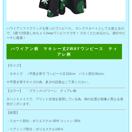
ハワイアンファブリックを使ったワンピース。 ロングスカートとしても使えるの
で、1着で2倍楽しめちゃう2wayワンピースです！ 小さくたためるから、旅行やビ
ーチに最適！
ハワイアン柄 マキシー丈2WAYワンピース ティ
アレ柄
【サイズ】
・Ｓサイズ （平置き実寸 ワンピース丈102cm バスト部分30cm）
※平置き実寸サイズの為、多少の誤差はご了承ください。
【カラー】 ・ブラック×グリーン ティアレ柄
※ハンドメイドで、プリント生地を使用している為、柄の位置が画像と異なる場
合がございます。
【材質】
・スカート部分：ポリエステル 65% コットン 35%
・ベアトップ部分：ポリエステル100％