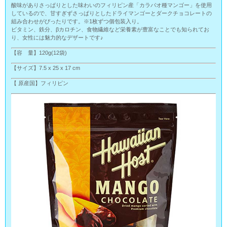
酸味がありさっぱりとした味わいのフィリピン産「カラパオ種マンゴー」を使用
しているので、甘すぎずさっぱりとしたドライマンゴーとダークチョコレートの
組み合わせがぴったりです。※1枚ずつ個包装入り。
ビタミン、鉄分、βカロチン、食物繊維など栄養素が豊富なことでも知られてお
り、女性には魅力的なデザートです♪
【容 量】120g(12袋)
【サイズ】7.5 x 25 x 17 cm
【 原産国】フィリピン