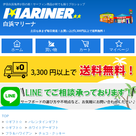
伊豆白浜海岸が目の前！サーフィン用品が何でも揃うプロショップ
白浜マリーナ
土日も休まず毎日発送！お買い上げ3,300円以上で送料無料！
ホーム
買い物
カート
マイページ
TOP
>
☆ギフト☆
>
バレンタインギフト
>
☆ギフト☆
>
ホワイトデーギフト
>
フラ＆ハワイアン
>
チョコ・クッキー