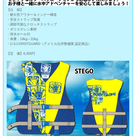
【仕 様】
・耐久性アウター＆インナー構造
・安全ストラップ装備
・調節可能なクロッチストラップ
・ポリエチレン素材
・排水ホール付
・体重：14kg～22kg
・U.S.CORSTGUARD（アメリカ沿岸警備隊 認定商品）
【定 価】6,300円