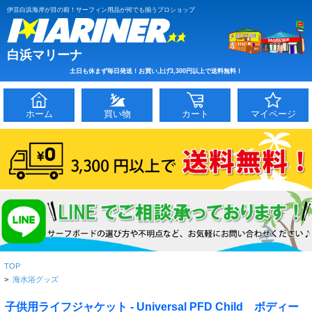
伊豆白浜海岸が目の前！サーフィン用品が何でも揃うプロショップ
白浜マリーナ
土日も休まず毎日発送！お買い上げ3,300円以上で送料無料！
ホーム
買い物
カート
マイページ
TOP
>
海水浴グッズ
子供用ライフジャケット - Universal PFD Child ボディー