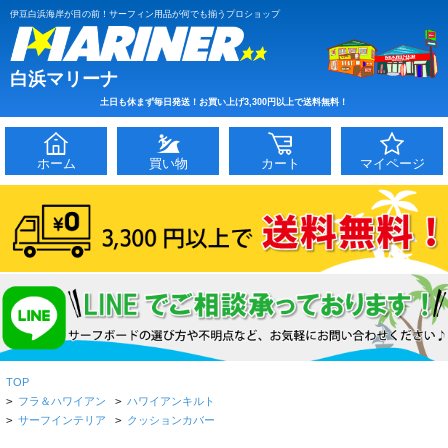
伊豆白浜海岸が目の前！サーフィン用品が何でも揃うプロショップ
白浜マリーナ
土日も休まず毎日発送！お買い上げ3,300円以上で送料無料！
ホーム
買い物
カート
マイページ
TOP
>
フラ＆ハワイアン
>
ハワイアンキルト
>
サーフインテリア
>
クッションカバー