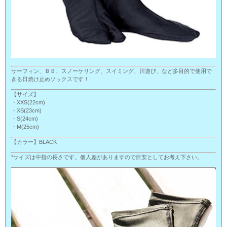
サーフィン、ＢＢ、スノーケリング、スイミング、川遊び、など多目的で使用で
きる日焼け止めソックスです！
【サイズ】
・XXS(22cm)
・XS(23cm)
・S(24cm)
・M(25cm)
【カラー】BLACK
*サイズは中指の長さです。個人差がありますので目安としてお考え下さい。