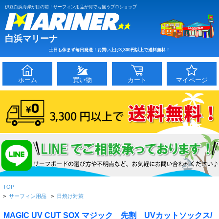
伊豆白浜海岸が目の前！サーフィン用品が何でも揃うプロショップ
白浜マリーナ
土日も休まず毎日発送！お買い上げ3,300円以上で送料無料！
ホーム
買い物
カート
マイページ
TOP
>
サーフィン用品
>
日焼け対策
MAGIC UV CUT SOX マジック 先割 UVカットソックス/