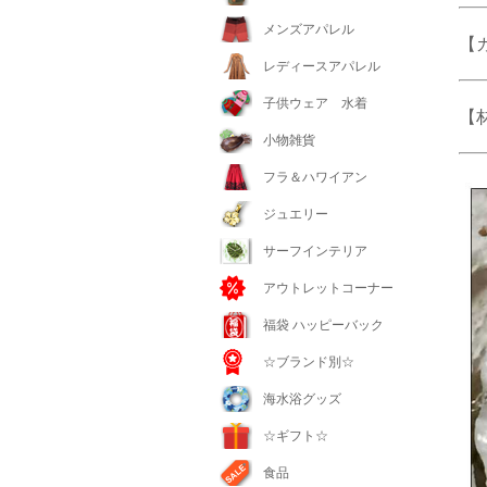
メンズアパレル
【
レディースアパレル
子供ウェア 水着
【
小物雑貨
フラ＆ハワイアン
ジュエリー
サーフインテリア
アウトレットコーナー
福袋 ハッピーバック
☆ブランド別☆
海水浴グッズ
☆ギフト☆
食品