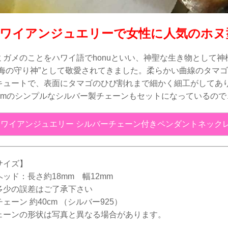
ワイアンジュエリーで女性に人気のホヌ
ミガメのことをハワイ語でhonuといい、神聖な生き物として
”海の守り神”として敬愛されてきました。柔らかい曲線のタマ
キュートで、表面にタマゴのひび割れまで細かく細工がしてあ
0cmのシンプルなシルバー製チェーンもセットになっているの
ワイアンジュエリー シルバーチェーン付きペンダントネックレス
サイズ】
ヘッド：長さ約18mm 幅12mm
多少の誤差はご了承下さい
ェーン 約40cm （シルバー925）
ェーンの形状は写真と異なる場合があります。