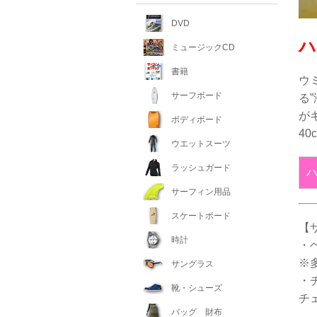
DVD
ハ
ミュージックCD
書籍
ウ
サーフボード
る
が
ボディボード
4
ウエットスーツ
ラッシュガード
ハ
サーフィン用品
スケートボード
【
時計
・
※
サングラス
・チ
靴・シューズ
チ
バッグ 財布