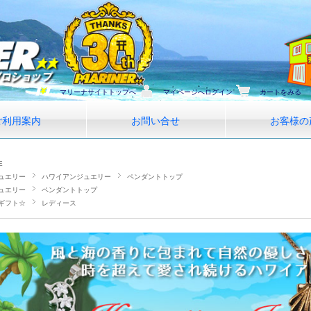
マリーナサイトトップへ
マイページへログイン
カートをみる
ご利用案内
お問い合せ
お客様の
E
ュエリー
ハワイアンジュエリー
ペンダントトップ
ュエリー
ペンダントトップ
ギフト☆
レディース