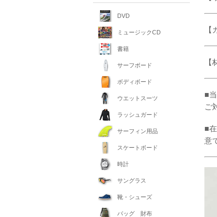
DVD
【
ミュージックCD
書籍
【材
サーフボード
ボディボード
■
ウエットスーツ
ご
ラッシュガード
■
サーフィン用品
意
スケートボード
時計
サングラス
靴・シューズ
バッグ 財布