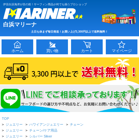
伊豆白浜海岸が目の前！サーフィン用品が何でも揃うプロショップ
白浜マリーナ
土日も休まず毎日発送！お買い上げ3,300円以上で送料無料！
ホーム
買い物
カート
マイページ
TOP
>
ジュエリー
>
ハワイアンジュエリー
>
チェーン
>
ジュエリー
>
チェーン/ケア用品
>
ジュエリー
>
シルバー Silver