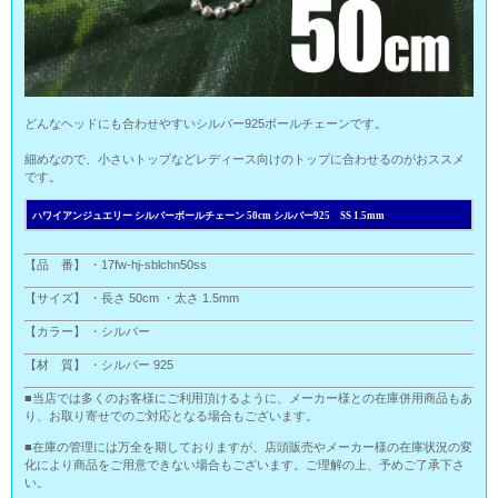
どんなヘッドにも合わせやすいシルバー925ボールチェーンです。
細めなので、小さいトップなどレディース向けのトップに合わせるのがおススメ
です。
ハワイアンジュエリー シルバーボールチェーン 50cm シルバー925 SS 1.5mm
【品 番】 ・17fw-hj-sblchn50ss
【サイズ】 ・長さ 50cm ・太さ 1.5mm
【カラー】 ・シルバー
【材 質】 ・シルバー 925
■当店では多くのお客様にご利用頂けるように、メーカー様との在庫併用商品もあ
り、お取り寄せでのご対応となる場合もございます。
■在庫の管理には万全を期しておりますが、店頭販売やメーカー様の在庫状況の変
化により商品をご用意できない場合もございます。ご理解の上、予めご了承下さ
い。