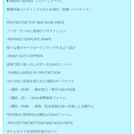
■ BARRY SERIES（バリー シリーズ）
耐紫外線コーティングされた生地の「軽量ハードケース」
-
PROTECTIVE TOP SIDE NOSE PIECE
ノーズ・テールに追加のプロテクション
-REFINED TEMPLATE SHAPE
様々な形のサーフボードにマッチするよう設計
-HEAVY DUTY ZIPPERS
頑強で取り扱いのしやすい大きめのジッパー
-THREE LAYERS OF PROTECTION
それぞれに役割を持たせた3層式ボードケース
・1層目（外側）：撥水加工・薄手の反UV生地
・2層目（芯）：5mm 衝撃吸収フォーム
・3層目（内側）：遮熱・防水性能の高い生地による裏打ち
*DOUBLE SERIESは2層目が10mmフォーム。
-PROTECTIVE BOTTOM SIDE NOES PIECE
ボトムサイドを600D生地でカバー