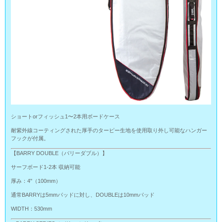
ショートorフィッシュ1〜2本用ボードケース
耐紫外線コーティングされた厚手のターピー生地を使用取り外し可能なハンガー
フックが付属。
【BARRY DOUBLE（バリーダブル）】
サーフボード1-2本 収納可能
厚み：4"（100mm）
通常BARRYは5mmパッドに対し、DOUBLEは10mmパッド
WIDTH：530mm