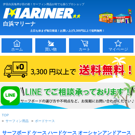
伊豆白浜海岸が目の前！サーフィン用品が何でも揃うプロショップ
白浜マリーナ
土日も休まず毎日発送！お買い上げ3,300円以上で送料無料！
ホーム
買い物
カート
マイページ
TOP
>
サーフィン用品
>
ボードケース
サーフボード ケース ハードケース オーシャンアンドアース