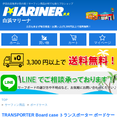
伊豆白浜海岸が目の前！サーフィン用品が何でも揃うプロショップ
白浜マリーナ
土日も休まず毎日発送！お買い上げ3,300円以上で送料無料！
ホーム
買い物
カート
マイページ
TOP
>
サーフィン用品
>
ボードケース
TRANSPORTER Board case トランスポーター ボードケー