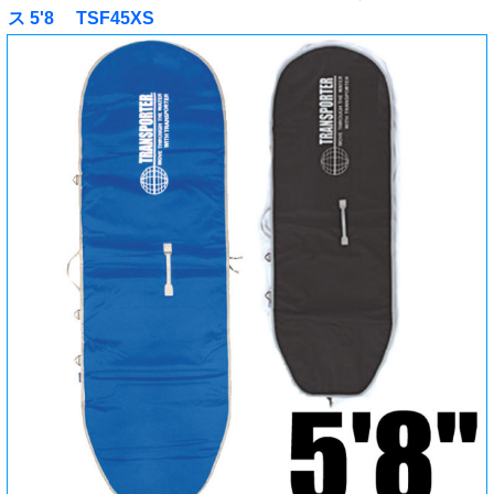
ス 5'8 TSF45XS