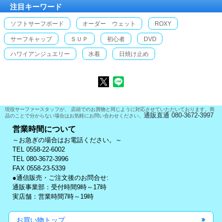
注目キーワード
ソフトサーフボード
オーダー ウェット
ROXY
サーフキャップ
ＳＵＰ
初心者
DVD
ハワイアンジュエリー
水着
日焼け止め
現役サーファースタッフが、 店頭でのお買物と同じように対応させていただいております。商
通販直通 080-3672-3997
品のことで分からない場合はお気軽にお問い合わせください。
営業時間について
～お急ぎの場合はお電話ください。～
TEL 0558-22-6002
TEL 080-3672-3996
FAX 0558-23-5339
●通信販売・ご注文後のお問合せ:
通販事業部：受付時間9時～17時
実店舗：営業時間7時～19時
お買い物トップ