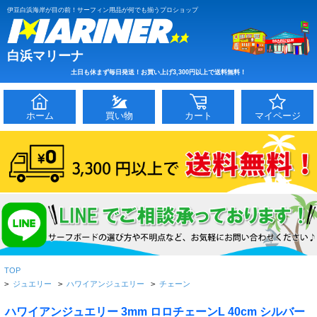
伊豆白浜海岸が目の前！サーフィン用品が何でも揃うプロショップ
白浜マリーナ
土日も休まず毎日発送！お買い上げ3,300円以上で送料無料！
ホーム
買い物
カート
マイページ
TOP
>
ジュエリー
>
ハワイアンジュエリー
>
チェーン
ハワイアンジュエリー 3mm ロロチェーンL 40cm シルバー