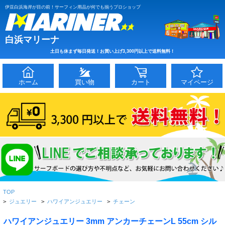
伊豆白浜海岸が目の前！サーフィン用品が何でも揃うプロショップ
白浜マリーナ
土日も休まず毎日発送！お買い上げ3,300円以上で送料無料！
ホーム
買い物
カート
マイページ
TOP
>
ジュエリー
>
ハワイアンジュエリー
>
チェーン
ハワイアンジュエリー 3mm アンカーチェーンL 55cm シル