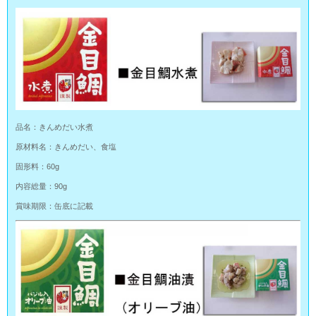
品名：きんめだい水煮
原材料名：きんめだい、食塩
固形料：60g
内容総量：90g
賞味期限：缶底に記載