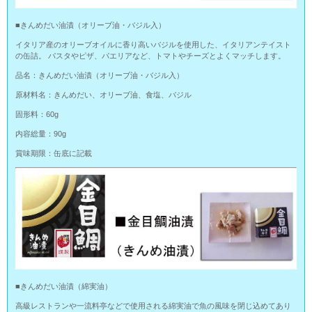
■きんめだい油漬（オリーブ油・バジル入）
イタリア産のオリーブオイルに香り高いバジルを使用した、イタリアンテイスト
の缶詰。 パスタやピザ、パエリアなど、トマトやチーズとよくマッチします。
品名：きんめだい油漬（オリーブ油・バジル入）
原材料名：きんめだい、オリーブ油、食塩、バジル
固形料：60g
内容総量：90g
賞味期限：缶底に記載
■きんめだい油漬（綿実油）
高級レストランや一流料亭などで使用される綿実油で魚の風味を閉じ込めてあり