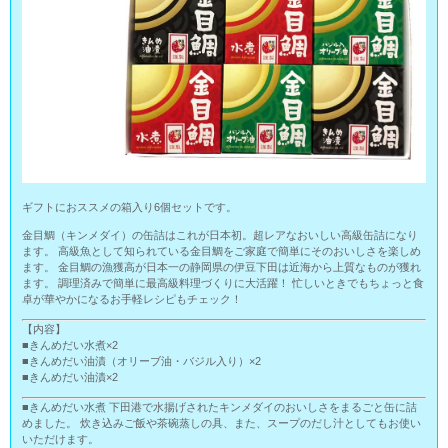
ギフトにおススメの箱入り6個セットです。
金目鯛（キンメダイ）の缶詰はこれが日本初。超レアなおいしい高級缶詰になり
ます。 高級魚として知られている金目鯛をご家庭で簡単にそのおいしさを楽しめ
ます。 金目鯛の漁獲高が日本一の静岡県の伊豆下田は近海から上質なものが獲れ
ます。 調理済みで簡単に最高級料理づくりに大活躍！ 忙しいときでもちょっと食
卓が華やかになるお手軽レシピもチェック！
【内容】
■きんめだい水煮×2
■きんめだい油漬（オリーブ油・バジル入り）×2
■きんめだい油漬×2
■きんめだい水煮 下田港で水揚げされたキンメダイのおいしさをまるごと缶に詰
めました。 炊き込みご飯や茶碗蒸しの具、また、スープのだし汁としてもお使い
いただけます。