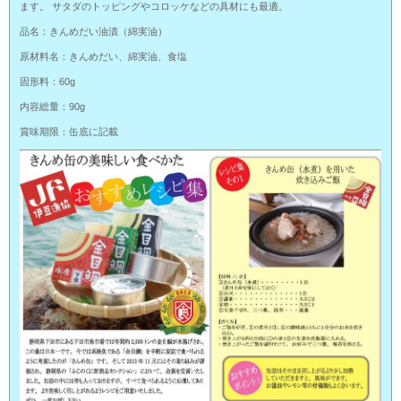
ます。 サタダのトッピングやコロッケなどの具材にも最適。
品名：きんめだい油漬（綿実油）
原材料名：きんめだい、綿実油、食塩
固形料：60g
内容総量：90g
賞味期限：缶底に記載