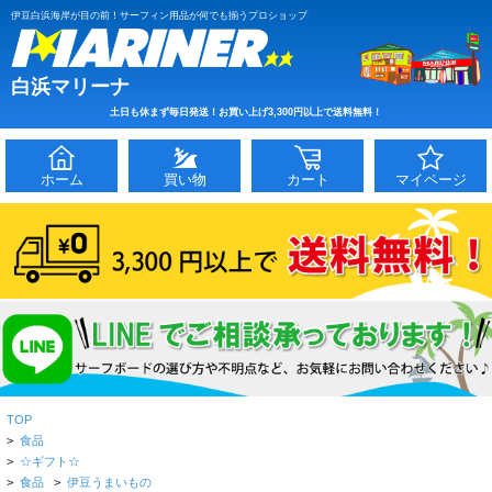
伊豆白浜海岸が目の前！サーフィン用品が何でも揃うプロショップ
白浜マリーナ
土日も休まず毎日発送！お買い上げ3,300円以上で送料無料！
ホーム
買い物
カート
マイページ
TOP
>
食品
>
☆ギフト☆
>
食品
>
伊豆うまいもの