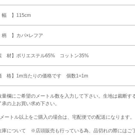
幅 】115cm
 柄 】カパ×レフア
素 材】ポリエステル65% コットン35%
価 格】1m当たりの価格です 個数1=1m
数量欄にご希望のメートル数を入力して下さい。生地は裁断す
了承の上お買い求め下さい。
4メートル以上をご購入の場合は、宅配便での配送になります。
在庫について ※店頭販売も行っている為、品切れの際にはご