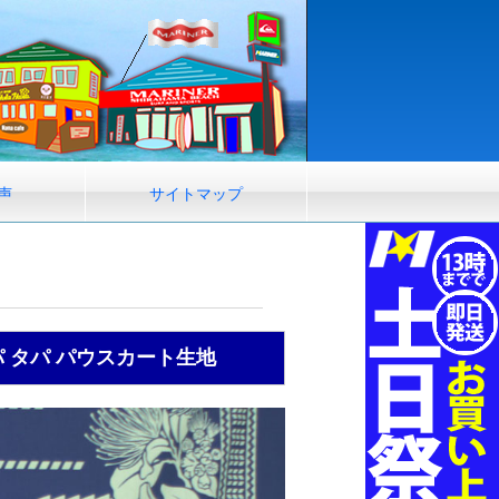
声
サイトマップ
 タパ パウスカート生地