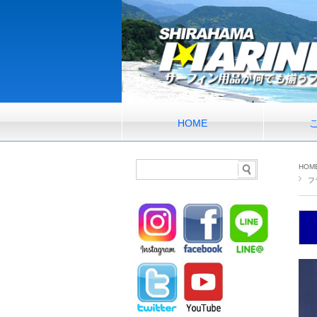
HOME
HOM
フ