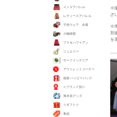
メンズアパレル
※
ざ
レディースアパレル
子供ウェア 水着
※
別
小物雑貨
を
フラ＆ハワイアン
ジュエリー
サーフインテリア
アウトレットコーナー
福袋 ハッピーバック
☆ブランド別☆
海水浴グッズ
☆ギフト☆
食品