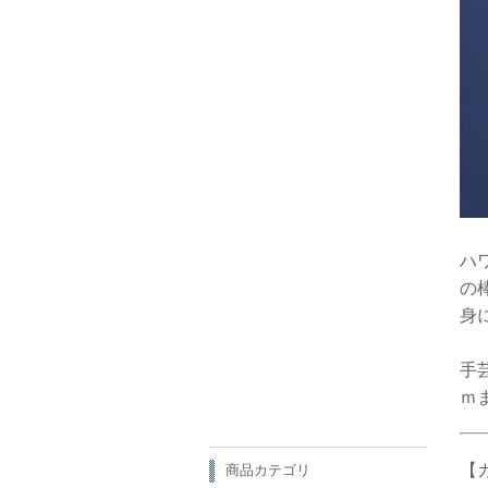
ハ
の
身
手
ｍ
【
商品カテゴリ