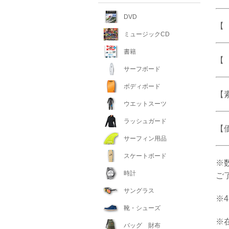
DVD
【 
ミュージックCD
書籍
【
サーフボード
ボディボード
【
ウエットスーツ
ラッシュガード
【
サーフィン用品
スケートボード
※
時計
ご
サングラス
※
靴・シューズ
※
バッグ 財布