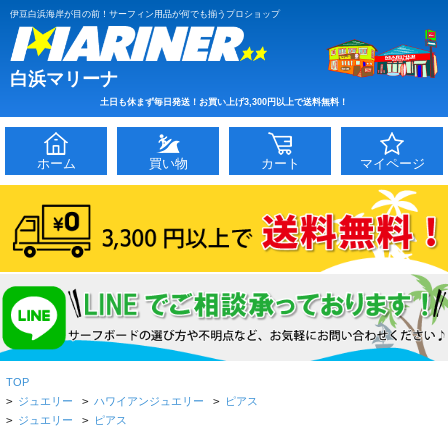
伊豆白浜海岸が目の前！サーフィン用品が何でも揃うプロショップ
白浜マリーナ
土日も休まず毎日発送！お買い上げ3,300円以上で送料無料！
ホーム
買い物
カート
マイページ
TOP
>
ジュエリー
>
ハワイアンジュエリー
>
ピアス
>
ジュエリー
>
ピアス