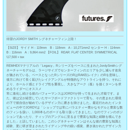
待望のJORDY SMITH シグネチャーフィン上陸！
【SIZE】 サイド H：119mm B：118mm A：10,271mm2 センター H：114mm
B：116mm A：9,864 mm2 【FOIL】 REAR: FLAT CENTER: SYMMETRICAL
\17,500＋tax
REMHEXマテリアルの「Legacy」Rシリーズをベースに生まれたJordySmithシグ
ネーチャーモデルは、ラージサイズでセンターフィンのエリアを少し減らす改良
が施されている。ベースとなったRシリーズのRはRAKE(レイク）のRを意味し、
後方に向けて長く延びたレイクアングルが特徴的なアウトラインを持つ。それに
より、ホールド感とドライブ性を重視し、大きなアーク（孤）を描くターンを求
めるライダーにオススメ
常に進化し続ける彼のパフォーマンスはJORDYが持って生まれた才能です。ま
た、彼は父が経営していたサーフボードファクトリーで育ち、その恵まれた環境
の下で彼自信が秘めているデザイン力に磨きを掛けました。最近行われたインタ
ビューの中でJORDYは「ショップでは常にバラエティー豊かなモデルと豊富な数
のフィンを扱い、1,000本ものボードも取り扱ってきました。なのでフィンのポジ
ションであったり、ティップのアングルに至るまで豊富な知識と経験を積んでき
ました」と話していました。このシグネチャーフィンはそんな彼の豊富な知識と
経験、更に研ぎ澄まされたライディング中の鋭い感覚、磨き抜かれたデザイン力