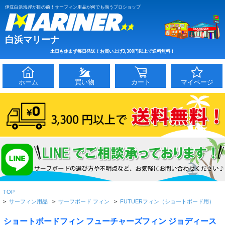
伊豆白浜海岸が目の前！サーフィン用品が何でも揃うプロショップ
白浜マリーナ
土日も休まず毎日発送！お買い上げ3,300円以上で送料無料！
ホーム
買い物
カート
マイページ
TOP
>
サーフィン用品
>
サーフボード フィン
>
FUTUERフィン（ショートボード用）
ショートボードフィン フューチャーズフィン ジョディース