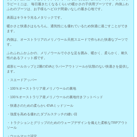
ラビーミニは、 毎日履きたくなるくらいの暖かさの子供用ブーツです。内側ふわ
ふわのブーツは、お子様もヘビロテ間違いなしの履き心地です。
表面はキラキラ光るメタリックです。
暖かさと快適さはもちろん、通気性にも優れているため快適に過ごすことができ
ます。
内側は、オーストラリアのメリノウール天然スエードで作られた快適なブーツで
す。
ふわふわふかふかの、メリノウールで小さな足を囲み、暖かく、柔らかく、耐久
性のあるフィット感です。
成形ヒールカップと2層のEVAとラバーアウトソールが比類のない快適さを提供し
ます。
・スエードアッパー
・100％オーストラリア産メリノウールの裏地
・100％オーストラリア産メリノウールの裏地付きフットベッド
・快適さのための柔らかいEVAミッドソール
・強度を高める優れたダブルステッチの縫い目
・トラクションとグリップのためのウェーブデザインを備えた柔軟なTRPアウト
ソール
・ウールマーク認定