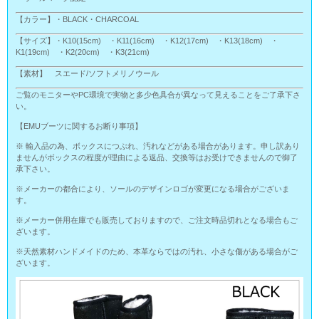
【カラー】・BLACK・CHARCOAL
【サイズ】・K10(15cm) ・K11(16cm) ・K12(17cm) ・K13(18cm) ・
K1(19cm) ・K2(20cm) ・K3(21cm)
【素材】 スエード/ソフトメリノウール
ご覧のモニターやPC環境で実物と多少色具合が異なって見えることをご了承下さ
い。
【EMUブーツに関するお断り事項】
※ 輸入品の為、ボックスにつぶれ、汚れなどがある場合があります。申し訳あり
ませんがボックスの程度が理由による返品、交換等はお受けできませんので御了
承下さい。
※メーカーの都合により、ソールのデザインロゴが変更になる場合がございま
す。
※メーカー併用在庫でも販売しておりますので、ご注文時品切れとなる場合もご
ざいます。
※天然素材ハンドメイドのため、本革ならではの汚れ、小さな傷がある場合がご
ざいます。