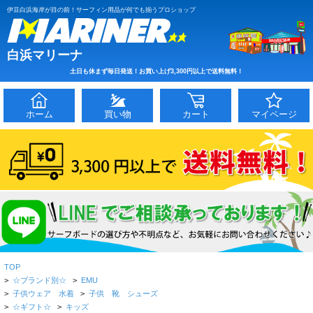
伊豆白浜海岸が目の前！サーフィン用品が何でも揃うプロショップ
白浜マリーナ
土日も休まず毎日発送！お買い上げ3,300円以上で送料無料！
ホーム
買い物
カート
マイページ
TOP
>
☆ブランド別☆
>
EMU
>
子供ウェア 水着
>
子供 靴 シューズ
>
☆ギフト☆
>
キッズ