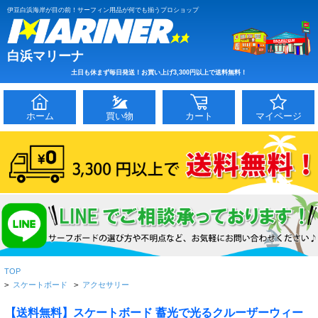
伊豆白浜海岸が目の前！サーフィン用品が何でも揃うプロショップ
白浜マリーナ
土日も休まず毎日発送！お買い上げ3,300円以上で送料無料！
ホーム
買い物
カート
マイページ
TOP
>
スケートボード
>
アクセサリー
【送料無料】スケートボード 蓄光で光るクルーザーウィー