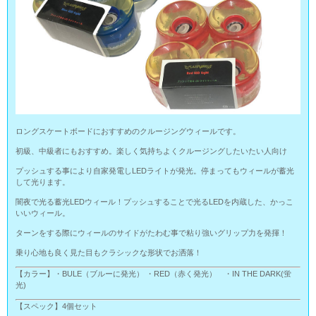
ロングスケートボードにおすすめのクルージングウィールです。
初級、中級者にもおすすめ。楽しく気持ちよくクルージングしたいたい人向け
プッシュする事により自家発電しLEDライトが発光。停まってもウィールが蓄光
して光ります。
闇夜で光る蓄光LEDウィール！プッシュすることで光るLEDを内蔵した、かっこ
いいウィール。
ターンをする際にウィールのサイドがたわむ事で粘り強いグリップ力を発揮！
乗り心地も良く見た目もクラシックな形状でお洒落！
【カラー】・BULE（ブルーに発光） ・RED（赤く発光） ・IN THE DARK(蛍
光)
【スペック】4個セット