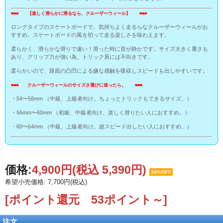
■■■ 【楽しく滑らかに滑るなら、クルーザーウィール】 ■■■
ロングタイプのスケートボードで、気持ちよく走るらなクルーザーウィールがお
すすめ。スケートボードの風を切って走る楽しさを味わえます。
柔らかく、滑らかな滑りで速い！滑った時に音が静かです。サイズ大きく重さも
あり、グリップ力が強い為、トリック系には不向きです。
柔らかいので、路面の凸凹による嫌な感触を吸収しスピードも出しやすいです。
■■■ クルーザーウィールのサイズさ選びに迷ったら。 ■■■
・54〜56mm （中級、上級者向け。ちょっとトリックもできるサイズ。）
・56mm〜60mm （初級、中級者向け。楽しく滑りたい人におすすめ。）
・60〜64mm （中級、上級者向け。超スピード出したい人におすすめ。）
価格:
4,900円
(税込 5,390円)
30%OFF
希望小売価格: 7,700円(税込)
[ポイント還元 53ポイント～]
注文