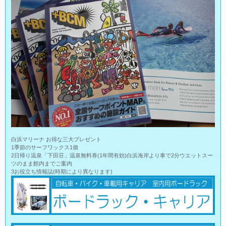
白浜マリーナ お得な三大プレゼント
1季節のサーフワックス1個
2日帰り温泉「下田荘」温泉無料券(1年間有効)白浜海岸より車で2分ウエットスー
ツのまま館内までご案内
3お役立ち情報誌(時期により異なります)