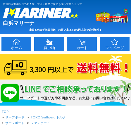
伊豆白浜海岸が目の前！サーフィン用品が何でも揃うプロショップ
白浜マリーナ
土日も休まず毎日発送！お買い上げ3,300円以上で送料無料！
ホーム
買い物
カート
マイページ
TOP
>
サーフボード
>
TORQ Surfboard トルク
>
サーフボード
>
ファンボード