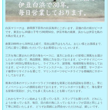
白浜マリーナは、静岡県下田市の白浜海岸にございます。店舗の目の前がビーチ
です。東京からJR踊り子号で2時間50分。伊豆半島の南東、浜からは伊豆七島の
大島が見えます。
創業1988年から30年以上経て、現在は親子はもちろん、おじい様とお孫様まで、
三代に渡りご愛顧いただいているお客様もいらっしゃいます。
三方を海に囲まれた伊豆の海をベースに、遠方にお住まいの皆様に潮風をお届け
したいとの思いで、商品開発、開拓に力を注いでおります。ビーチサイドにベー
スを持つ特別な環境を生かし、ライブカメラ、波情報、地域情報を発信をしてお
ります。ビーチクリーン、サーフィンスクール、コンテストの運営、サーフボー
ド修理やリサイクルを通じで、マリンスポーツやビーチライフを積極的にサポー
トしております。
将来の日本のマリンスポーツライフの健全な発展と社会的認知を目標とし、常に
イノベーションへの挑戦を続けております。マリンスポーツを通じて、海を愛す
る皆様の笑顔が、少しでも多く見られることを願っております。
これからサーフィン始めようと思っている方、スランプでお困りの方、どれにし
ようか迷っている方、毎日、目の前の海に入っているスタッフが店頭と同じよう
丁寧に対応いたします。 どうぞお気軽にお問合せいただければ、嬉しいです。