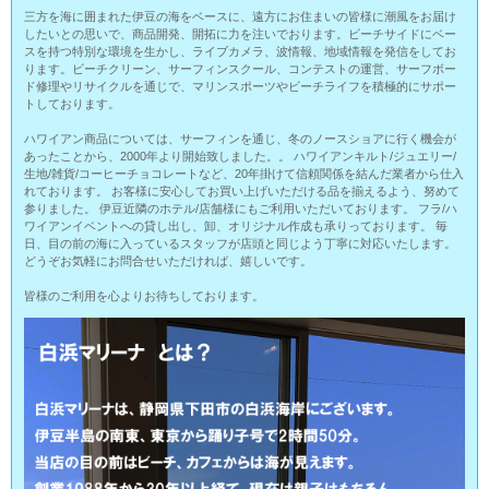
三方を海に囲まれた伊豆の海をベースに、遠方にお住まいの皆様に潮風をお届け
したいとの思いで、商品開発、開拓に力を注いでおります。ビーチサイドにベー
スを持つ特別な環境を生かし、ライブカメラ、波情報、地域情報を発信をしてお
ります。ビーチクリーン、サーフィンスクール、コンテストの運営、サーフボー
ド修理やリサイクルを通じで、マリンスポーツやビーチライフを積極的にサポー
トしております。
ハワイアン商品については、サーフィンを通じ、冬のノースショアに行く機会が
あったことから、2000年より開始致しました。。 ハワイアンキルト/ジュエリー/
生地/雑貨/コーヒーチョコレートなど、20年掛けて信頼関係を結んだ業者から仕入
れております。 お客様に安心してお買い上げいただける品を揃えるよう、努めて
参りました。 伊豆近隣のホテル/店舗様にもご利用いただいております。 フラ/ハ
ワイアンイベントへの貸し出し、卸、オリジナル作成も承りっております。 毎
日、目の前の海に入っているスタッフが店頭と同じよう丁寧に対応いたします。
どうぞお気軽にお問合せいただければ、嬉しいです。
皆様のご利用を心よりお待ちしております。