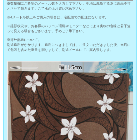
※数量欄にご希望のメートル数を入力して下さい。生地は裁断する為に返品不可
とさせて頂きます。ご了承の上お買い求め下さい。
※4メートル以上をご購入の場合は、宅配便での配送になります。
※撮影状況や、お客様のパソコン環境やモニターなどにより実物の色味と若干違
って見える場合もございます。予めご了承下さい。
※海外配送について。
別途送料がかかります。送料につきましては、ご注文いただきました後、当店に
て包装も含めた重量を測りまして、別途メールにてご案内致します。