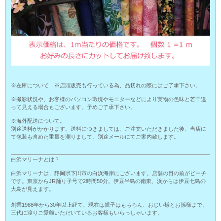
※在庫について ※店頭販売も行っている為、品切れの際にはご了承下さい。
※撮影状況や、お客様のパソコン環境やモニターなどにより実物の色味と若干違
って見える場合もございます。予めご了承下さい。
※海外配送について。
別途送料がかかります。送料につきましては、ご注文いただきました後、当店に
て包装も含めた重量を測りまして、別途メールにてご案内致します。
白浜マリーナとは？
白浜マリーナは、静岡県下田市の白浜海岸にございます。店舗の目の前がビーチ
です。東京からJR踊り子号で2時間50分。伊豆半島の南東、浜からは伊豆七島の
大島が見えます。
創業1988年から30年以上経て、現在は親子はもちろん、おじい様とお孫様まで、
三代に渡りご愛顧いただいているお客様もいらっしゃいます。