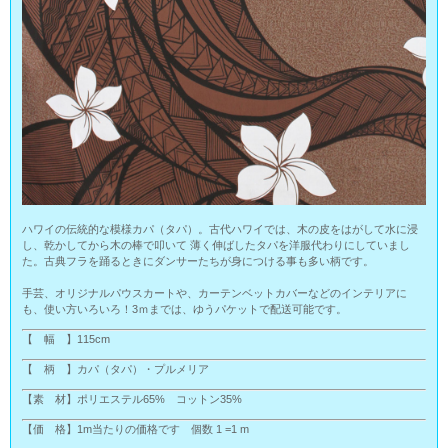
ハワイの伝統的な模様カパ（タパ）。古代ハワイでは、木の皮をはがして水に浸
し、乾かしてから木の棒で叩いて 薄く伸ばしたタパを洋服代わりにしていまし
た。古典フラを踊るときにダンサーたちが身につける事も多い柄です。
手芸、オリジナルパウスカートや、カーテンベットカバーなどのインテリアに
も、使い方いろいろ！3ｍまでは、ゆうパケットで配送可能です。
【 幅 】115cm
【 柄 】カパ（タパ）・プルメリア
【素 材】ポリエステル65% コットン35%
【価 格】1m当たりの価格です 個数 1 =1 m