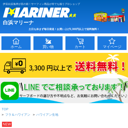
伊豆白浜海岸が目の前！サーフィン用品が何でも揃うプロショップ
白浜マリーナ
土日も休まず毎日発送！お買い上げ3,300円以上で送料無料！
ホーム
買い物
カート
マイページ
TOP
>
フラ＆ハワイアン
>
ハワイアン生地
NEW