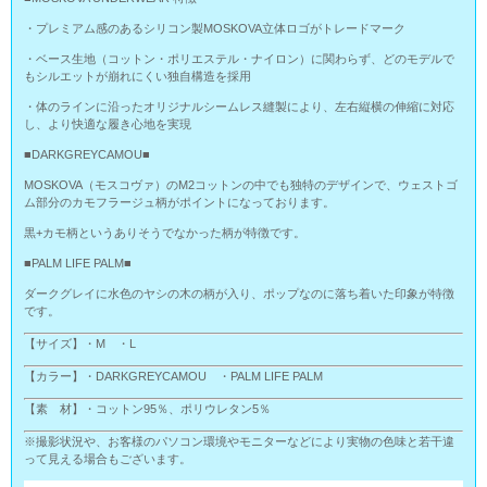
・プレミアム感のあるシリコン製MOSKOVA立体ロゴがトレードマーク
・ベース生地（コットン・ポリエステル・ナイロン）に関わらず、どのモデルで
もシルエットが崩れにくい独自構造を採用
・体のラインに沿ったオリジナルシームレス縫製により、左右縦横の伸縮に対応
し、より快適な履き心地を実現
■DARKGREYCAMOU■
MOSKOVA（モスコヴァ）のM2コットンの中でも独特のデザインで、ウェストゴ
ム部分のカモフラージュ柄がポイントになっております。
黒+カモ柄というありそうでなかった柄が特徴です。
■PALM LIFE PALM■
ダークグレイに水色のヤシの木の柄が入り、ポップなのに落ち着いた印象が特徴
です。
【サイズ】・M ・L
【カラー】・DARKGREYCAMOU ・PALM LIFE PALM
【素 材】・コットン95％、ポリウレタン5％
※撮影状況や、お客様のパソコン環境やモニターなどにより実物の色味と若干違
って見える場合もございます。