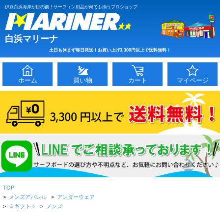
伊豆白浜海岸が目の前！サーフィン用品が何でも揃うプロショップ
白浜マリーナ
土日も休まず毎日発送！お買い上げ3,300円以上で送料無料！
ホーム
買い物
カート
マイページ
TOP
>
メンズアパレル
>
アンダーウェア
>
☆ギフト☆
>
メンズ