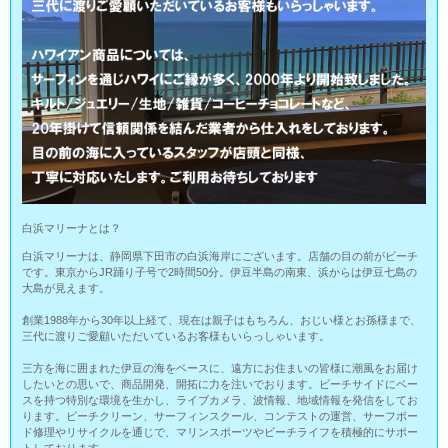
白浜マリーナとは？
白浜マリーナは、静岡県下田市の白浜海岸にございます。店舗の目の前がビーチ
です。東京からJR踊り子号で2時間50分。伊豆半島の南東、浜からは伊豆七島の
大島が見えます。
創業1988年から30年以上経て、現在は親子はもちろん、おじい様とお孫様まで、
三代に渡りご愛顧いただいているお客様もいらっしゃいます。
三方を海に囲まれた伊豆の海をベースに、遠方にお住まいの皆様に潮風をお届け
したいとの思いで、商品開発、開拓に力を注いでおります。ビーチサイドにベー
スを持つ特別な環境を生かし、ライブカメラ、波情報、地域情報を発信をしてお
ります。ビーチクリーン、サーフィンスクール、コンテストの運営、サーフボー
ド修理やリサイクルを通じで、マリンスポーツやビーチライフを積極的にサポー