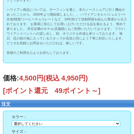
トしております。
ハワイアン商品については、サーフィンを通じ、冬のノースショアに行く機会が
あったことから、2000年より開始致しました。。 ハワイアンキルト/ジュエリー/
生地/雑貨/コーヒーチョコレートなど、20年掛けて信頼関係を結んだ業者から仕入
れております。 お客様に安心してお買い上げいただける品を揃えるよう、努めて
参りました。 伊豆近隣のホテル/店舗様にもご利用いただいております。 フラ/ハ
ワイアンイベントへの貸し出し、卸、オリジナル作成も承りっております。 毎
日、目の前の海に入っているスタッフが店頭と同じよう丁寧に対応いたします。
どうぞお気軽にお問合せいただければ、嬉しいです。
皆様のご利用を心よりお待ちしております。
価格:
4,500円
(税込 4,950円)
[ポイント還元 49ポイント～]
注文
カラー：
サイズ：