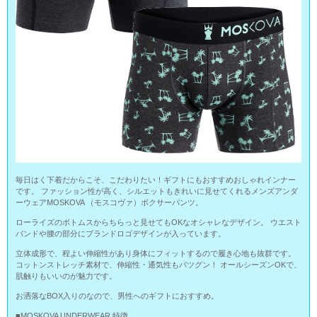
毎日はく下着だからこそ、こだわりたい！ギフトにもおすすめおしゃれインナー
です。 ファッション性が高く、シルエットもきれいに見せてくれるメンズアンダ
ーウェアMOSKOVA （モスコヴァ）ボクサーパンツ。
ローライズのボトムスからちらっと見せてもOKなオシャレなデザイン。 ウエスト
バンドや腰の部分にブランドロゴデザインが入っています。
立体成形で、程よい伸縮性があり身体にフィットするので履き心地も抜群です。
コットンストレッチ素材で、伸縮性・通気性もバツグン！ オールシーズンOKで、
肌触りもいいのが魅力です。
お洒落なBOX入りのなので、男性へのギフトにおすすめ。
■MOSKOVA UNDERWEAR 特徴