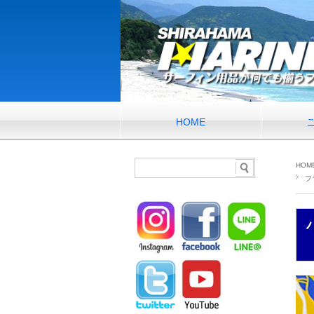
HOME
HOM
フ