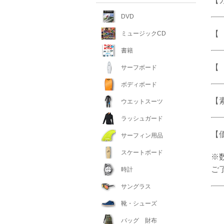
【
DVD
【 
ミュージックCD
書籍
【
サーフボード
ボディボード
【
ウエットスーツ
ラッシュガード
【
サーフィン用品
スケートボード
※
ご
時計
サングラス
靴・シューズ
バッグ 財布