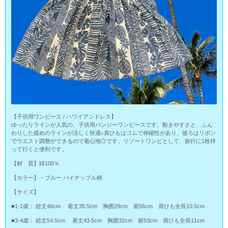
【子供用ワンピース / ハワイアンドレス】
ゆったりラインが人気の、子供用バンジーワンピースです。動きやすさと、ふん
わりした緩めのラインが涼しく快適♪肩ひもはゴムで伸縮性があり、後ろはリボン
でウエスト調整ができるので着心地◎です。リゾートワンピとして、旅行に1枚持
って行くと便利です。
【材 質】綿100％
【カラー】・ブルー パイナップル柄
【サイズ】
■1-2歳： 総丈46cm 着丈35.5cm 胸囲29cm 裾56cm 肩ひも全長10.5cm
■3-4歳： 総丈54.5cm 着丈43.5cm 胸囲32cm 裾63cm 肩ひも全長11cm