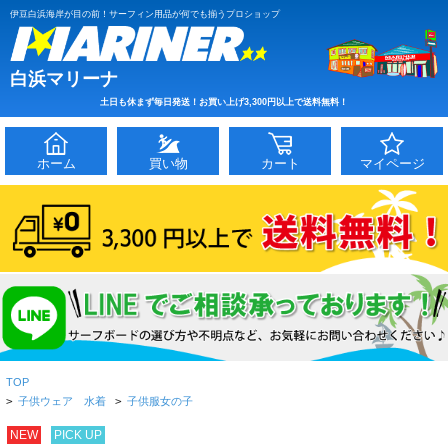
伊豆白浜海岸が目の前！サーフィン用品が何でも揃うプロショップ
白浜マリーナ
土日も休まず毎日発送！お買い上げ3,300円以上で送料無料！
ホーム
買い物
カート
マイページ
TOP
>
子供ウェア 水着
>
子供服女の子
NEW
PICK UP