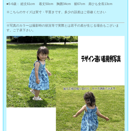
■5-6歳： 総丈61cm 着丈50cm 胸囲34cm 裾67cm 肩ひも全長13cm
※こちらのサイズは実寸・平置きです。多少の誤差はご容赦ください
※写真のカラーは撮影時の状況等で実際とは若干の差が生じる場合もございま
す。ご了承下さい。